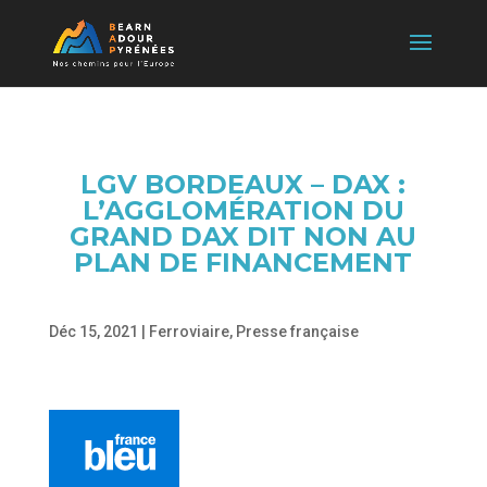
LGV BORDEAUX – DAX :
L’AGGLOMÉRATION DU
GRAND DAX DIT NON AU
PLAN DE FINANCEMENT
Déc 15, 2021
|
Ferroviaire
,
Presse française