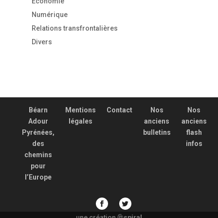
Economie
Numérique
Relations transfrontalières
Divers
Béarn
Mentions
Contact
Nos
Nos
Adour
légales
anciens
anciens
Pyrénées,
bulletins
flash
des
infos
chemins
pour
l’Europe
une création
spiral
@