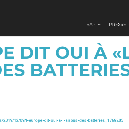
BAP
PRESSE
E DIT OUI À «
ES BATTERIE
turs/2019/12/09/l-europe-dit-oui-a-l-airbus-des-batteries_1768205