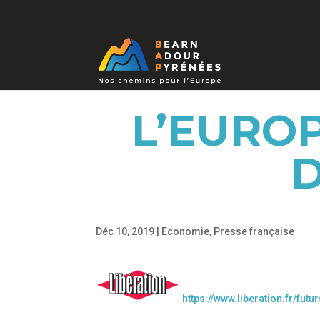
L’EUROP
D
Déc 10, 2019
|
Economie
,
Presse française
https://www.liberation.fr/fu