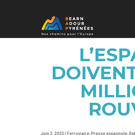
L’ES
DOIVENT
MILL
ROU
Juin 2, 2025
|
Ferroviaire
,
Presse espagnole
,
Re