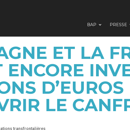
BAP
PRESSE
PAGNE ET LA F
 ENCORE INVE
IONS D’EUROS
VRIR LE CANF
lations transfrontalières