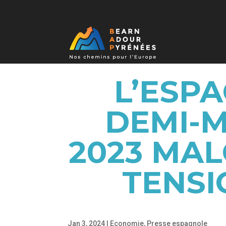
L’ESP
DEMI-M
2023 MAL
TENSI
Jan 3, 2024
|
Economie
,
Presse espagnole