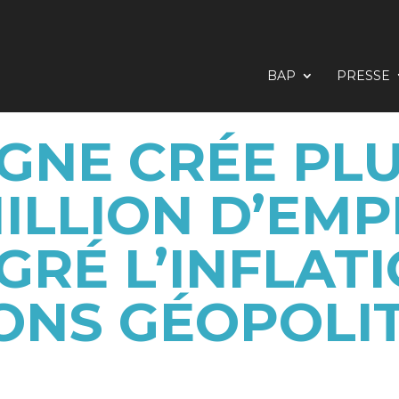
BAP
PRESSE
AGNE CRÉE PLU
ILLION D’EMP
GRÉ L’INFLATI
ONS GÉOPOLI