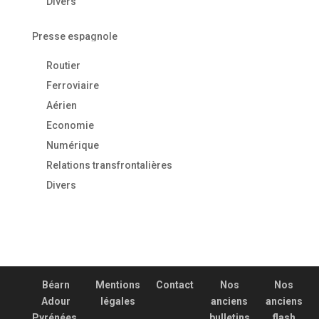
Divers
Presse espagnole
Routier
Ferroviaire
Aérien
Economie
Numérique
Relations transfrontalières
Divers
Béarn
Mentions
Contact
Nos
Nos
Adour
légales
anciens
anciens
Pyrénées,
bulletins
flash