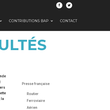
CONTRIBUTIONS BAP
CONTACT
ULTÉS
ande
t
Presse française
gers
cette
Routier
 la
Ferroviaire
Aérien