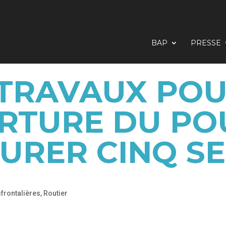
BAP
PRESSE
 TRAVAUX POU
RTURE DU PO
URER CINQ S
sfrontalières
,
Routier