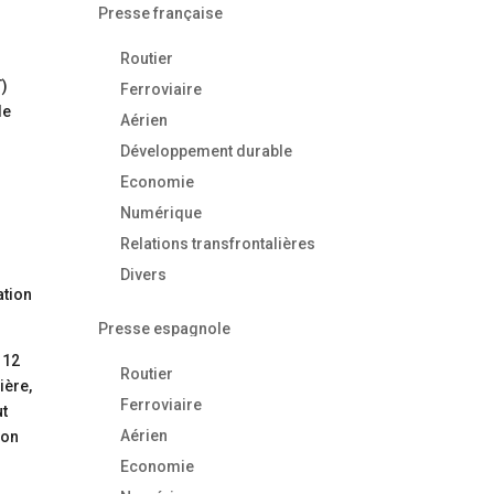
Presse française
Routier
T)
Ferroviaire
de
Aérien
Développement durable
Economie
Numérique
Relations transfrontalières
Divers
ation
Presse espagnole
 12
Routier
ière,
Ferroviaire
ut
Aérien
son
Economie