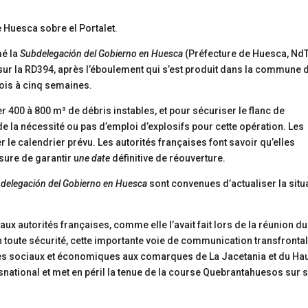
mé la
Subdelegación del Gobierno en Huesca
(Préfecture de Huesca, Nd
c sur la RD394, après l’éboulement qui s’est produit dans la commune 
mois à cinq semaines.
r 400 à 800 m³ de débris instables, et pour sécuriser le flanc de
e la nécessité ou pas d’emploi d’explosifs pour cette opération. Les
le calendrier prévu. Les autorités françaises font savoir qu’elles
esure de garantir u
ne date
définitive de réouverture.
delegación del Gobierno en Huesca
sont convenues d’actualiser la situ
aux autorités françaises, comme elle l’avait fait lors de la réunion du
en toute sécurité, cette importante voie de communication transfrontal
es sociaux et économiques aux comarques de La Jacetania et du Ha
nsnational et met en péril la tenue de la course Quebrantahuesos sur 