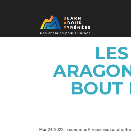
LES
ARAGONA
BOUT 
Mar 24, 2022
|
Economie
,
Presse espagnole
,
Rou