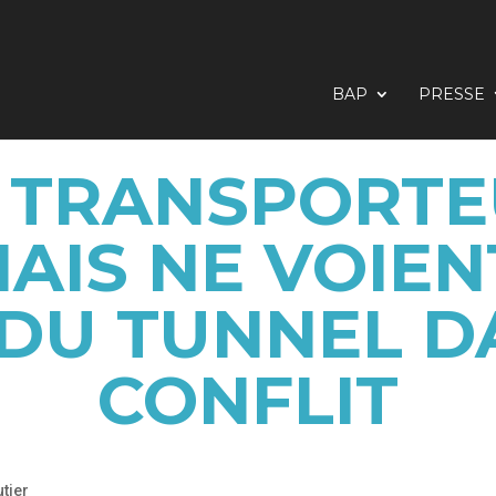
BAP
PRESSE
 TRANSPORT
IS NE VOIEN
DU TUNNEL D
CONFLIT
tier