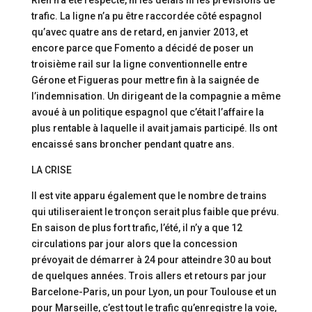
Rien n’a été respecté, ni les délais ni les prévisions de
trafic. La ligne n’a pu être raccordée côté espagnol
qu’avec quatre ans de retard, en janvier 2013, et
encore parce que Fomento a décidé de poser un
troisième rail sur la ligne conventionnelle entre
Gérone et Figueras pour mettre fin à la saignée de
l’indemnisation. Un dirigeant de la compagnie a même
avoué à un politique espagnol que c’était l’affaire la
plus rentable à laquelle il avait jamais participé. Ils ont
encaissé sans broncher pendant quatre ans.
LA CRISE
Il est vite apparu également que le nombre de trains
qui utiliseraient le tronçon serait plus faible que prévu.
En saison de plus fort trafic, l’été, il n’y a que 12
circulations par jour alors que la concession
prévoyait de démarrer à 24 pour atteindre 30 au bout
de quelques années. Trois allers et retours par jour
Barcelone-Paris, un pour Lyon, un pour Toulouse et un
pour Marseille, c’est tout le trafic qu’enregistre la voie,