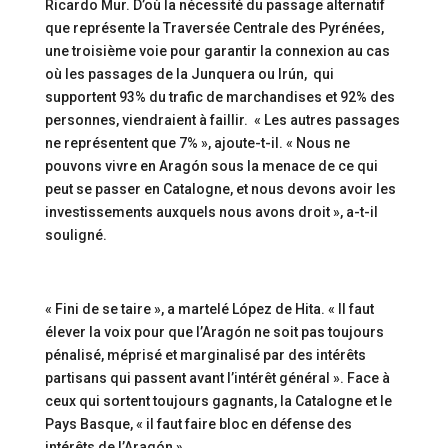
Ricardo Mur. D’où la nécessité du passage alternatif
que représente la Traversée Centrale des Pyrénées,
une troisième voie pour garantir la connexion au cas
où les passages de la Junquera ou Irún, qui
supportent 93% du trafic de marchandises et 92% des
personnes, viendraient à faillir. « Les autres passages
ne représentent que 7% », ajoute-t-il. « Nous ne
pouvons vivre en Aragón sous la menace de ce qui
peut se passer en Catalogne, et nous devons avoir les
investissements auxquels nous avons droit », a-t-il
souligné.
« Fini de se taire », a martelé López de Hita. « Il faut
élever la voix pour que l’Aragón ne soit pas toujours
pénalisé, méprisé et marginalisé par des intérêts
partisans qui passent avant l’intérêt général ». Face à
ceux qui sortent toujours gagnants, la Catalogne et le
Pays Basque, « il faut faire bloc en défense des
intérêts de l’Aragón ».