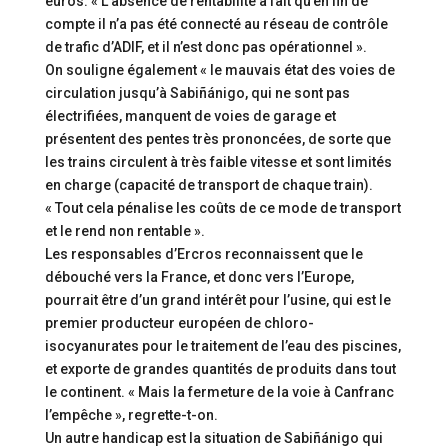
euros. « L’absence de rentabilité a fait qu’en fin de
compte il n’a pas été connecté au réseau de contrôle
de trafic d’ADIF, et il n’est donc pas opérationnel ».
On souligne également « le mauvais état des voies de
circulation jusqu’à Sabiñánigo, qui ne sont pas
électrifiées, manquent de voies de garage et
présentent des pentes très prononcées, de sorte que
les trains circulent à très faible vitesse et sont limités
en charge (capacité de transport de chaque train).
« Tout cela pénalise les coûts de ce mode de transport
et le rend non rentable ».
Les responsables d’Ercros reconnaissent que le
débouché vers la France, et donc vers l’Europe,
pourrait être d’un grand intérêt pour l’usine, qui est le
premier producteur européen de chloro-
isocyanurates pour le traitement de l’eau des piscines,
et exporte de grandes quantités de produits dans tout
le continent. « Mais la fermeture de la voie à Canfranc
l’empêche », regrette-t-on.
Un autre handicap est la situation de Sabiñánigo qui