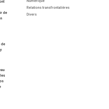
Numérique
ont
Relations transfrontalières
ir de
Divers
on
e de
 y
eau
 les
ros
e