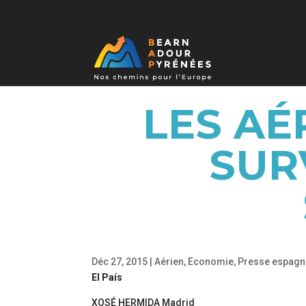
LES A
SUR
Déc 27, 2015
|
Aérien
,
Economie
,
Presse espagn
El País
XOSÉ HERMIDA Madrid