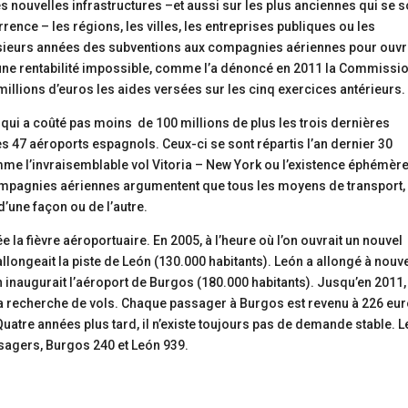
 les nouvelles infrastructures –et aussi sur les plus anciennes qui se s
ence – les régions, les villes, les entreprises publiques ou les
sieurs années des subventions aux compagnies aériennes pour ouvr
t une rentabilité impossible, comme l’a dénoncé en 2011 la Commissi
 millions d’euros les aides versées sur les cinq exercices antérieurs.
, qui a coûté pas moins de 100 millions de plus les trois dernières
des 47 aéroports espagnols. Ceux-ci se sont répartis l’an dernier 30
me l’invraisemblable vol Vitoria – New York ou l’existence éphémèr
compagnies aériennes argumentent que tous les moyens de transport,
d’une façon ou de l’autre.
ée la fièvre aéroportuaire. En 2005, à l’heure où l’on ouvrait un nouvel
llongeait la piste de León (130.000 habitants). León a allongé à nouv
 inaugurait l’aéroport de Burgos (180.000 habitants). Jusqu’en 2011,
 la recherche de vols. Chaque passager à Burgos est revenu à 226 eu
uatre années plus tard, il n’existe toujours pas de demande stable. L
sagers, Burgos 240 et León 939.