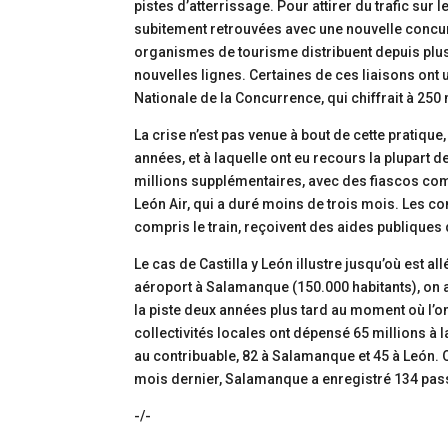
pistes d’atterrissage. Pour attirer du trafic sur
subitement retrouvées avec une nouvelle concurr
organismes de tourisme distribuent depuis plu
nouvelles lignes. Certaines de ces liaisons on
Nationale de la Concurrence, qui chiffrait à 250
La crise n’est pas venue à bout de cette pratique
années, et à laquelle ont eu recours la plupart 
millions supplémentaires, avec des fiascos com
León Air, qui a duré moins de trois mois. Les 
compris le train, reçoivent des aides publiques 
Le cas de Castilla y León illustre jusqu’où est all
aéroport à Salamanque (150.000 habitants), on a
la piste deux années plus tard au moment où l’on
collectivités locales ont dépensé 65 millions à
au contribuable, 82 à Salamanque et 45 à León. Q
mois dernier, Salamanque a enregistré 134 pas
-/-