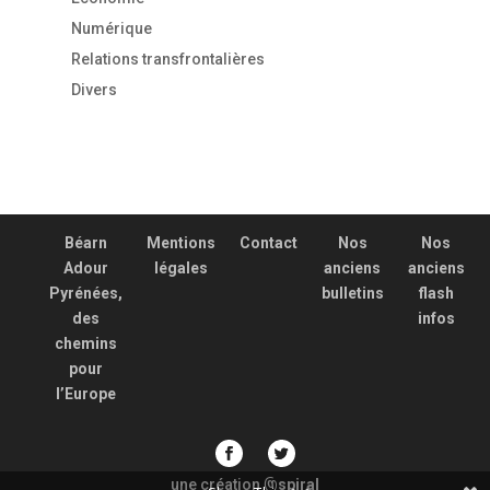
Numérique
Relations transfrontalières
Divers
Béarn
Mentions
Contact
Nos
Nos
Adour
légales
anciens
anciens
Pyrénées,
bulletins
flash
des
infos
chemins
pour
l’Europe
une création
spiral
@