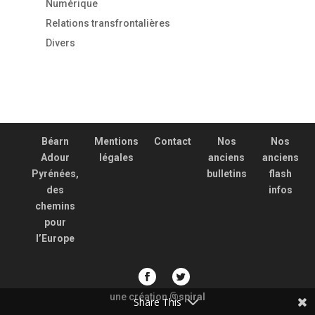
Numérique
Relations transfrontalières
Divers
Béarn
Mentions
Contact
Nos
Nos
Adour
légales
anciens
anciens
Pyrénées,
bulletins
flash
des
infos
chemins
pour
l’Europe
une création
spiral
@
Share This