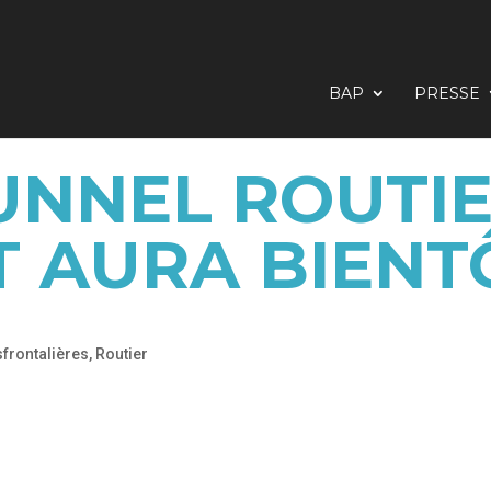
BAP
PRESSE
UNNEL ROUTI
 AURA BIENTÔ
sfrontalières
,
Routier