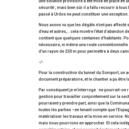
une solution provisoire a été mise en place en 
sécurité ; mais bien sûr il a fallu recourir à t
passé à Urdos ne peut constituer une exception.
Nous avons vu que les dégâts n’ont pas affecté 
d’eau et autres,… cela montre l’état d’abandon de
contient que quelques centaines d’habitants. Pou
nécessaire, ni même une route conventionnelle à 
d’un rayon de 250 m pour permettre à deux cami
-/-
Pour la construction du tunnel du Somport, un ac
document préparatoire, et le chantier a pu être 
Par conséquent je m’interroge : ne pourrait-on 
gestion pour travailler conjointement sur la s
pourraient y prendre part, ainsi que la Commun
toutes les parties –en tenant compte que l’Espagn
matérialiser les travaux et la mise en service. 
mais nous pourrions en approcher. Et cela indé