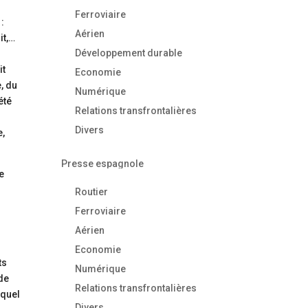
Ferroviaire
 :
Aérien
it,…
Développement durable
it
Economie
, du
Numérique
été
Relations transfrontalières
Divers
e,
Presse espagnole
e
Routier
Ferroviaire
Aérien
Economie
ts
Numérique
 de
Relations transfrontalières
equel
Divers