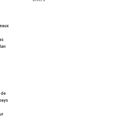
seaux
as
plan
 de
 pays
ur