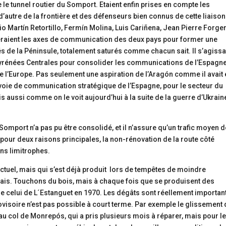
e le tunnel routier du Somport. Etaient enfin prises en compte les
d’autre de la frontière et des défenseurs bien connus de cette liaison
io Martín Retortillo, Fermín Molina, Luis Cariñena, Jean Pierre Forger
pperaient les axes de communication des deux pays pour former une
s de la Péninsule, totalement saturés comme chacun sait. Il s’agissa
yrénées Centrales pour consolider les communications de l’Espagne
de l’Europe. Pas seulement une aspiration de l’Aragón comme il avait 
 voie de communication stratégique de l’Espagne, pour le secteur du
 aussi comme on le voit aujourd’hui à la suite de la guerre d’Ukrain
omport n’a pas pu être consolidé, et il n’assure qu’un trafic moyen d
pour deux raisons principales, la non-rénovation de la route côté
ons limitrophes.
nctuel, mais qui s’est déjà produit lors de tempêtes de moindre
çais. Touchons du bois, mais à chaque fois que se produisent des
re celui de L´Estanguet en 1970. Les dégâts sont réellement importan
ovisoire n’est pas possible à court terme. Par exemple le glissement
s au col de Monrepós, qui a pris plusieurs mois à réparer, mais pour l