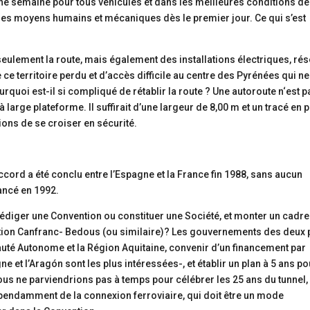
une semaine pour tous véhicules et dans les meilleures conditions de
ous les moyens humains et mécaniques dès le premier jour. Ce qui s’est
seulement la route, mais également des installations électriques, ré
 ce territoire perdu et d’accès difficile au centre des Pyrénées qui ne
rquoi est-il si compliqué de rétablir la route ? Une autoroute n‘est p
large plateforme. Il suffirait d’une largeur de 8,00 m et un tracé en 
ons de se croiser en sécurité.
cord a été conclu entre l’Espagne et la France fin 1988, sans aucun
lancé en 1992.
rédiger une Convention ou constituer une Société, et monter un cadre
ection Canfranc- Bedous (ou similaire)? Les gouvernements des deux
auté Autonome et la Région Aquitaine, convenir d’un financement par
e et l’Aragón sont les plus intéressées-, et établir un plan à 5 ans po
Nous ne parviendrions pas à temps pour célébrer les 25 ans du tunnel,
pendamment de la connexion ferroviaire, qui doit être un mode