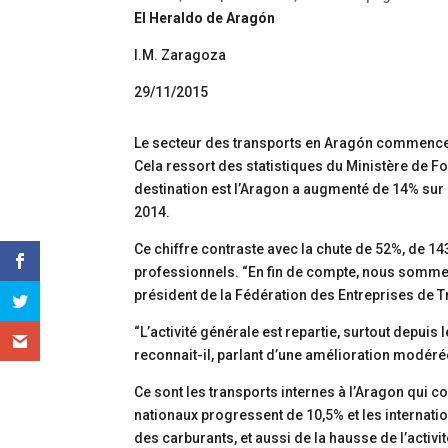
El Heraldo de Aragón
I.M. Zaragoza
29/11/2015
Le secteur des transports en Aragón commence à
Cela ressort des statistiques du Ministère de F
destination est l’Aragon a augmenté de 14% sur
2014.
Ce chiffre contraste avec la chute de 52%, de 14
professionnels. “En fin de compte, nous somme
président de la Fédération des Entreprises de
“L’activité générale est repartie, surtout depuis
reconnait-il, parlant d’une amélioration modérée
Ce sont les transports internes à l’Aragon qui c
nationaux progressent de 10,5% et les internation
des carburants, et aussi de la hausse de l’acti