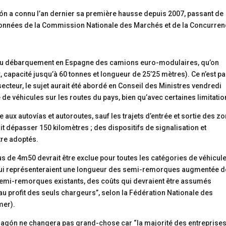
ón a connu l’an dernier sa première hausse depuis 2007, passant de
 données de la Commission Nationale des Marchés et de la Concurren
 au débarquement en Espagne des camions euro-modulaires, qu’on
 capacité jusqu’à 60 tonnes et longueur de 25’25 mètres). Ce n’est p
secteur, le sujet aurait été abordé en Conseil des Ministres vendredi
pe de véhicules sur les routes du pays, bien qu’avec certaines limitatio
ée aux autovías et autoroutes, sauf les trajets d’entrée et sortie des z
it dépasser 150 kilomètres ; des dispositifs de signalisation et
tre adoptés.
lus de 4m50 devrait être exclue pour toutes les catégories de véhicul
, qui représenteraient une longueur des semi-remorques augmentée d
 semi-remorques existants, des coûts qui devraient être assumés
au profit des seuls chargeurs”, selon la Fédération Nationale des
mer).
ragón ne changera pas grand-chose car “la majorité des entreprise