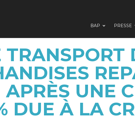
BAP
PRESSE
E TRANSPORT 
ANDISES REP
 APRÈS UNE C
% DUE À LA CR