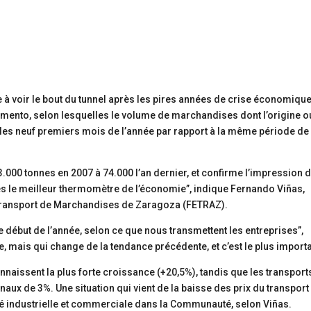
 voir le bout du tunnel après les pires années de crise économique
omento, selon lesquelles le volume de marchandises dont l’origine o
 les neuf premiers mois de l’année par rapport à la même période de
3.000 tonnes en 2007 à 74.000 l’an dernier, et confirme l’impression 
s le meilleur thermomètre de l’économie”, indique Fernando Viñas,
 Transport de Marchandises de Zaragoza (FETRAZ).
 le début de l’année, selon ce que nous transmettent les entreprises”,
, mais qui change de la tendance précédente, et c’est le plus importa
onnaissent la plus forte croissance (+20,5%), tandis que les transport
aux de 3%. Une situation qui vient de la baisse des prix du transport 
vité industrielle et commerciale dans la Communauté, selon Viñas.