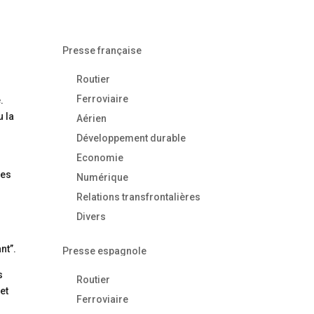
Presse française
Routier
Ferroviaire
.
u la
Aérien
Développement durable
Economie
des
Numérique
Relations transfrontalières
Divers
nt”.
Presse espagnole
s
Routier
et
Ferroviaire