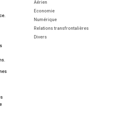
Aérien
Economie
ce.
Numérique
Relations transfrontalières
Divers
as
ns.
ones
es
e
s