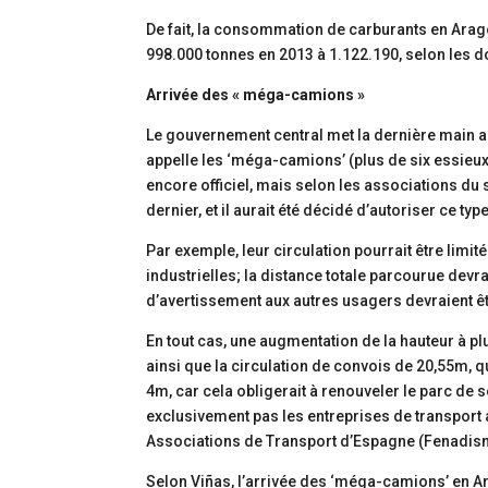
De fait, la consommation de carburants en Arag
998.000 tonnes en 2013 à 1.122.190, selon les
Arrivée des « méga-camions »
Le gouvernement central met la dernière main
appelle les ‘méga-camions’ (plus de six essieux,
encore officiel, mais selon les associations du 
dernier, et il aurait été décidé d’autoriser ce ty
Par exemple, leur circulation pourrait être limit
industrielles; la distance totale parcourue devra
d’avertissement aux autres usagers devraient ê
En tout cas, une augmentation de la hauteur à p
ainsi que la circulation de convois de 20,55m
4m, car cela obligerait à renouveler le parc de
exclusivement pas les entreprises de transport 
Associations de Transport d’Espagne (Fenadis
Selon Viñas, l’arrivée des ‘méga-camions’ en A