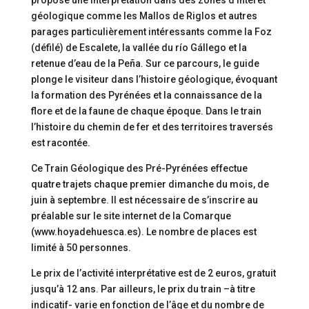
propose une interprétation dans des zones d’intérêt
géologique comme les Mallos de Riglos et autres
parages particulièrement intéressants comme la Foz
(défilé) de Escalete, la vallée du río Gállego et la
retenue d’eau de la Peña. Sur ce parcours, le guide
plonge le visiteur dans l’histoire géologique, évoquant
la formation des Pyrénées et la connaissance de la
flore et de la faune de chaque époque. Dans le train
l’histoire du chemin de fer et des territoires traversés
est racontée.
Ce Train Géologique des Pré-Pyrénées effectue
quatre trajets chaque premier dimanche du mois, de
juin à septembre. Il est nécessaire de s’inscrire au
préalable sur le site internet de la Comarque
(www.hoyadehuesca.es). Le nombre de places est
limité à 50 personnes.
Le prix de l’activité interprétative est de 2 euros, gratuit
jusqu’à 12 ans. Par ailleurs, le prix du train –à titre
indicatif- varie en fonction de l’âge et du nombre de