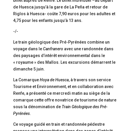
billet auprès de Renfe. Le billet individuel –au départ
de Huesca jusqu’à la gare de La Peña et retour de
Riglos à Huesca- coûte 7,90 euros pour les adultes et
4,75 pour les enfants jusqu’à 13 ans.
-/-
Le train géologique des Pré-Pyrénées combine un
voyage dans le
Canfranero
avec une randonnée dans
des paysages d’intérêt environnemental dans le
« royaume » des Mallos. Les excursions démarrent le
dimanche 5 juin.
La Comarque
Hoya de Huesca
, à travers son service
Tourisme et Environnement, et en collaboration avec
Renfe, a présenté ce mercredi matin au siège de la
comarque cette offre novatrice de tourisme de nature
sous la dénomination de
Train Géologique des Pré-
Pyrénées
.
Ce voyage guidé en train et randonnée pédestre