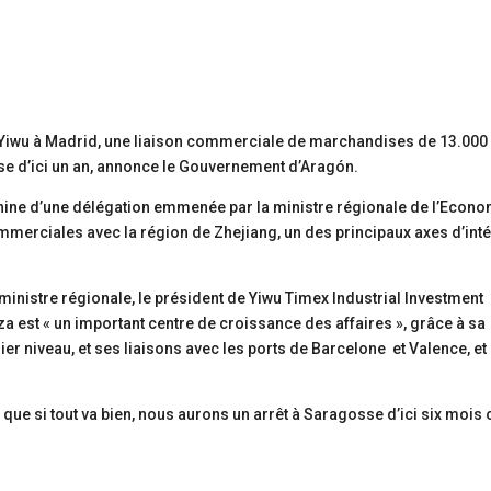
e de Yiwu à Madrid, une liaison commerciale de marchandises de 13.000
ise d’ici un an, annonce le Gouvernement d’Aragón.
Chine d’une délégation emmenée par la ministre régionale de l’Econo
ommerciales avec la région de Zhejiang, un des principaux axes d’inté
ministre régionale, le président de Yiwu Timex Industrial Investment
 est « un important centre de croissance des affaires », grâce à sa
ier niveau, et ses liaisons avec les ports de Barcelone et Valence, et
ue si tout va bien, nous aurons un arrêt à Saragosse d’ici six mois 