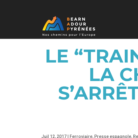
LE “TRAI
LA C
S’ARRÊ
Juil 12, 2017
|
Ferroviaire
,
Presse espagnole
,
Re