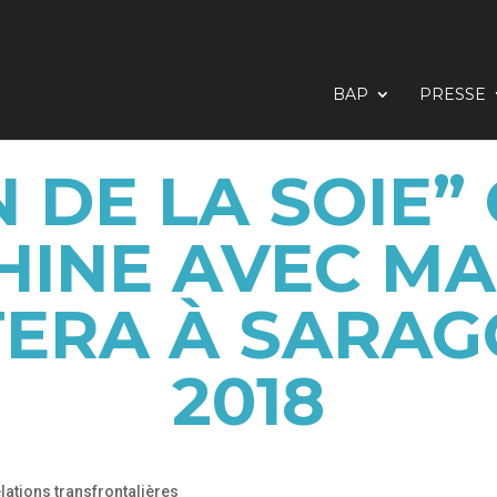
BAP
PRESSE
N DE LA SOIE” 
HINE AVEC M
TERA À SARAG
2018
lations transfrontalières