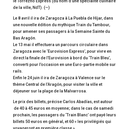
le Torrezno Express (du nom d’une spécialité culinaire
de la ville, NdT). (—)
Le 8 avril il ira de Zaragoza à La Puebla de Híjar, dans
une nouvelle édition du mythique Train du Tambour,
pour amener ses passagers à la Semaine Sainte du
Bas Aragón.
Le 13 mai il effectuera un parcours circulaire dans
Zaragoza avec le ‘Eurovision Express’, pour vivre en
direct la finale de l’Eurovision à bord du ‘Train Bleu’,
converti pour l’occasion en une Euro-partie mobile sur
rails.
Enfin le 24 juin il ira de Zaragoza à Valence sur le
thème Central de l’Aragón, pour visiter la ville et
déjeuner sur la plage de la Malvarrosa.
Le prix des billets, précise Carlos Abadías, est autour
de 40 à 45 euros en moyenne; dans le cas de samedi
prochain, les passagers du ‘Train Blanc’ ont payé leurs
billets 50 euros en général, et 60 « les privilégiés qui
voyageront en première classe »