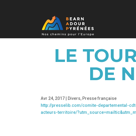
LE TOUR
DE 
Avr 24, 2017
|
Divers
,
Presse française
http://presselib.com/comite-departemental-cdt
acteurs-territoire/?utm_source=mailtic&utm