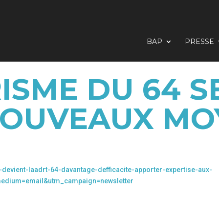
BAP
PRESSE
ISME DU 64 
NOUVEAUX MO
-devient-laadrt-64-davantage-defficacite-apporter-expertise-aux-
_medium=email&utm_campaign=newsletter