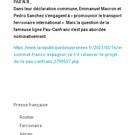
PAR
N.R.
,
Dans leur déclaration commune, Emmanuel Macron et
Pedro Sanchez s’engagent à « promouvoir le transport
ferroviaire international ». Mais la question de la
fameuse ligne Pau-Canfranc n’est pas abordée
nominativement.
https://www.larepubliquedespyrenees.fr/2021/03/16/le-
sommet-franco-espagnol-va-t-il-relancer-le-projet-
de-la-pau-canfranc,2799357.php
Presse française
Routier
Ferroviaire
Aérien