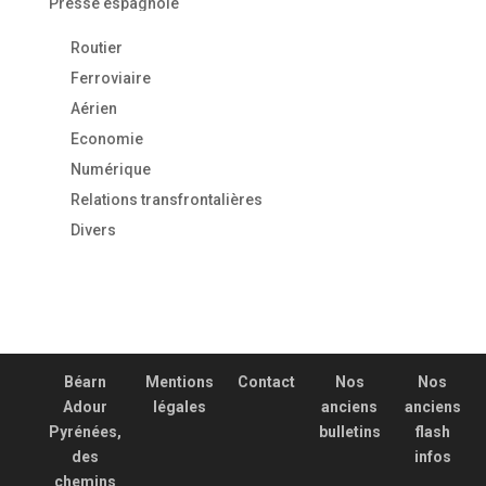
Presse espagnole
Routier
Ferroviaire
Aérien
Economie
Numérique
Relations transfrontalières
Divers
Béarn
Mentions
Contact
Nos
Nos
Adour
légales
anciens
anciens
Pyrénées,
bulletins
flash
des
infos
chemins