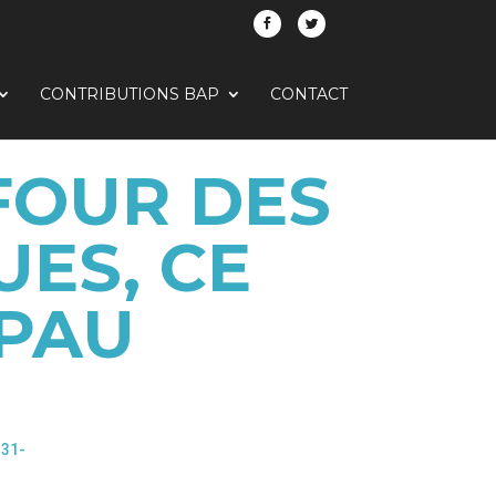
CONTRIBUTIONS BAP
CONTACT
EFOUR DES
ES, CE
 PAU
-31-