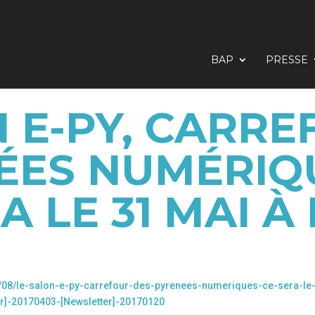
BAP
PRESSE
 E-PY, CARR
ÉES NUMÉRIQU
A LE 31 MAI À
3/08/le-salon-e-py-carrefour-des-pyrenees-numeriques-ce-sera-le
r]-20170403-[Newsletter]-20170120