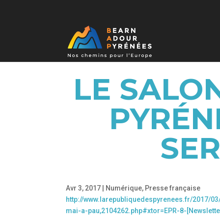
LE SALON
PYRÉN
SER
Avr 3, 2017
|
Numérique
,
Presse française
http://www.larepubliquedespyrenees.fr/2017/0
mai-a-pau,2104262.php#xtor=EPR-8-[Newslette