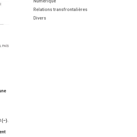
Numérique
Relations transfrontalières
Divers
une
 (–).
ent