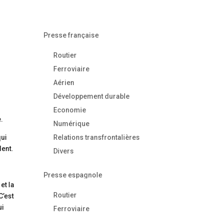
Presse française
Routier
Ferroviaire
Aérien
Développement durable
Economie
.
Numérique
qui
Relations transfrontalières
dent.
Divers
Presse espagnole
et la
Routier
C’est
ui
Ferroviaire