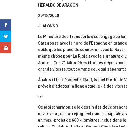
HERALDO DE ARAGON
29/12/2020
J. ALONSO
Le Ministère des Transports s’est engagé ce lund
Saragosse avec le nord de l’Espagne en grande v
débloqué les plans de connexion avec la Navarre 
même chose pour La Rioja avec la signature d’
Andreu. Ces 71 kilomètres bloqués depuis une d
grande vitesse, tout comme ceux qui séparent c
Ábalos et la présidente d’Adif, Isabel Pardo de V
prévoit d’adapter la ligne actuelle « à des vite
-/-
Ce projet harmonise le dessin des deux branches 
navarraise, qui se rejoignent dans la capitale 
un maxi-projet de 660 kilomètres inclus dans le 
relie la Cantabrie, le Pays Basque, Castilla y Leó