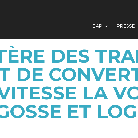
BAP
PRESSE
STÈRE DES TR
 DE CONVERT
ITESSE LA V
GOSSE ET LO