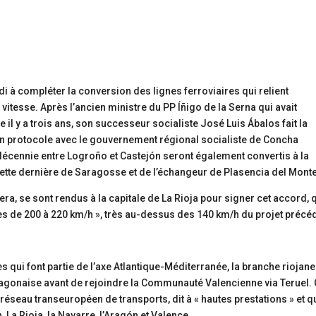
i à compléter la conversion des lignes ferroviaires qui relient
itesse. Après l’ancien ministre du PP Íñigo de la Serna qui avait
il y a trois ans, son successeur socialiste José Luis Ábalos fait la
un protocole avec le gouvernement régional socialiste de Concha
écennie entre Logroño et Castejón seront également convertis à la
ette dernière de Saragosse et de l’échangeur de Plasencia del Monte
era, se sont rendus à la capitale de La Rioja pour signer cet accord, 
sses de 200 à 220 km/h », très au-dessus des 140 km/h du projet précé
qui font partie de l’axe Atlantique-Méditerranée, la branche riojane 
aragonaise avant de rejoindre la Communauté Valencienne via Teruel. 
réseau transeuropéen de transports, dit à « hautes prestations » et q
n, La Rioja, la Navarre, l’Aragón et Valence.