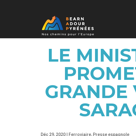
LE MINI
PROMET
GRANDE V
SARA
Déc 29, 2020
|
Ferroviaire
,
Presse espagnole