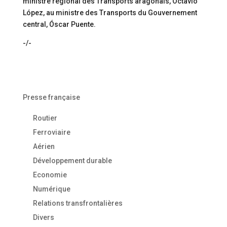
ministre régional des Transports aragonais, Octavio
López, au ministre des Transports du Gouvernement
central, Óscar Puente.
-/-
Presse française
Routier
Ferroviaire
Aérien
Développement durable
Economie
Numérique
Relations transfrontalières
Divers