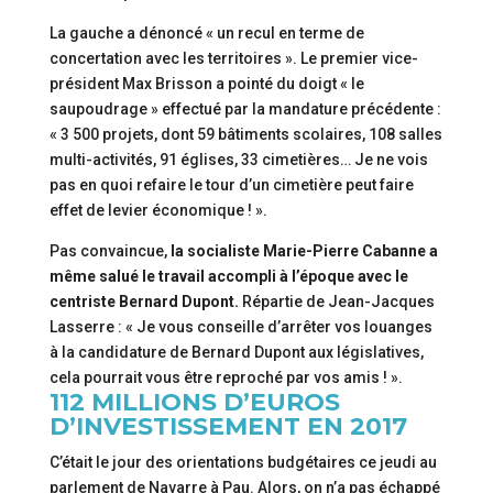
La gauche a dénoncé « un recul en terme de
concertation avec les territoires ». Le premier vice-
président Max Brisson a pointé du doigt « le
saupoudrage » effectué par la mandature précédente :
« 3 500 projets, dont 59 bâtiments scolaires, 108 salles
multi-activités, 91 églises, 33 cimetières… Je ne vois
pas en quoi refaire le tour d’un cimetière peut faire
effet de levier économique ! ».
Pas convaincue,
la socialiste Marie-Pierre Cabanne a
même salué le travail accompli à l’époque avec le
centriste Bernard Dupont.
Répartie de Jean-Jacques
Lasserre : « Je vous conseille d’arrêter vos louanges
à la candidature de Bernard Dupont aux législatives,
cela pourrait vous être reproché par vos amis ! ».
112 MILLIONS D’EUROS
D’INVESTISSEMENT EN 2017
C’était le jour des orientations budgétaires ce jeudi au
parlement de Navarre à Pau. Alors, on n’a pas échappé