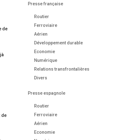
Presse française
Routier
Ferroviaire
e de
Aérien
Développement durable
n
Economie
jà
Numérique
Relations transfrontalières
Divers
Presse espagnole
Routier
Ferroviaire
x de
.
Aérien
Economie