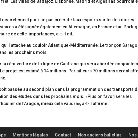
e fret. Les villes de Badajoz, Lisbonne, Madrid et Algesiras pourront ê
 discrètement pour ne pas créer de faux espoirs sur les territoires
viaires a été signée également en Allemagne, en France et au Portug
iaire de cette importance», a-t-il dit.
nce qu’il attache au couloir Atlantique-Méditerranée. Le tronçon Sarag
ans les prochains mois.
r la réouverture de la ligne de Canfranc qui sera abordée conjointe
e projet est estimé à 14 millions. Par ailleurs 70 millions seront aff
anc.
 soit passée au second plan dans la programmation des transports d
ation des études dans les prochains mois. «Plus on favorisera les
ticulier de l’Aragón, mieux cela vaudra», a-t-il affirmé.
ope
Mentions légales
Contact
Nos anciens bulletins
Nos 