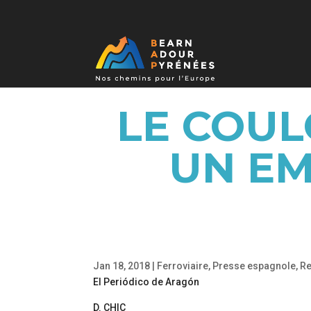
LE COUL
UN E
Jan 18, 2018
|
Ferroviaire
,
Presse espagnole
,
Re
El Periódico de Aragón
D. CHIC