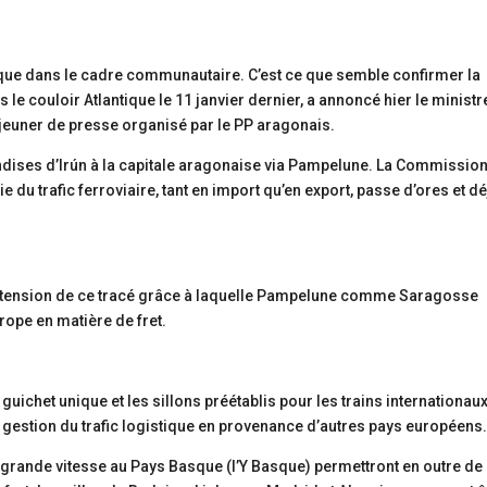
que dans le cadre communautaire. C’est ce que semble confirmer la
le couloir Atlantique le 11 janvier dernier, a annoncé hier le ministr
éjeuner de presse organisé par le PP aragonais.
ndises d’Irún à la capitale aragonaise via Pampelune. La Commissio
du trafic ferroviaire, tant en import qu’en export, passe d’ores et dé
 extension de ce tracé grâce à laquelle Pampelune comme Saragosse
rope en matière de fret.
guichet unique et les sillons préétablis pour les trains internationau
a gestion du trafic logistique en provenance d’autres pays européens
grande vitesse au Pays Basque (l’Y Basque) permettront en outre de