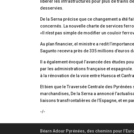
libérer les infrastructures pour plus de trains d
desservies.
De la Serna précise que ce changement a été fait
concernés. La nouvelle charte de services ferro
«Il n’est pas simple de modifier un couloir ferrov
Au plan financier, el ministre a redit l’importa
Sagunto recevra près de 335 millions d’euros d
Il a également évoqué l’avancée des études pou
par les administrations française et espagnole. L
à la rénovation de la voie entre Huesca et Canfr
Et bien que le Traversée Centrale des Pyrénées
marchandises, De la Serna a annoncé l’actualis
liaisons transfrontalières de l’Espagne, et en par
-/-
Béarn Adour Pyrénées, des chemins pour l’Eur