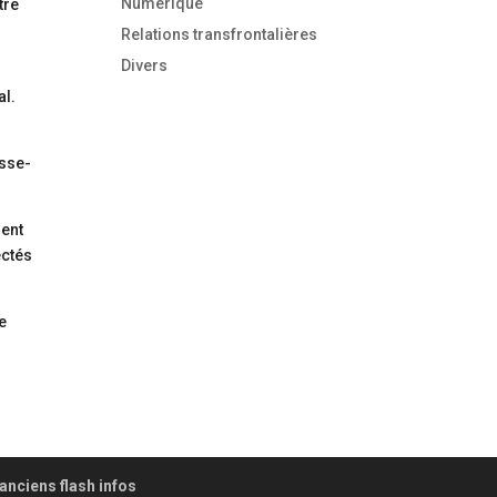
Numérique
tre
Relations transfrontalières
Divers
al.
osse-
ment
ectés
e
anciens flash infos