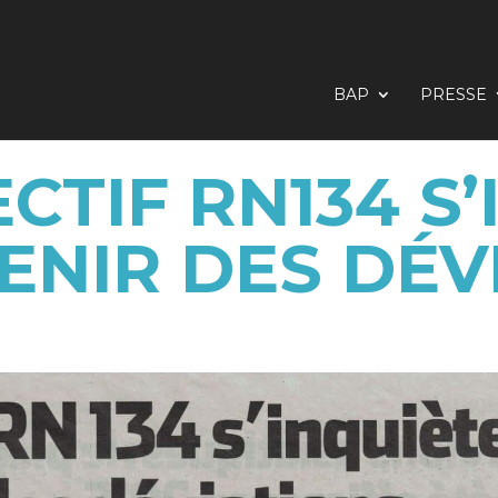
BAP
PRESSE
CTIF RN134 S
VENIR DES DÉV