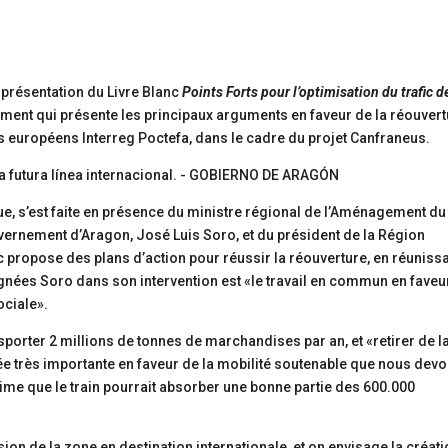
a présentation du Livre Blanc
Points Forts pour l’optimisation du trafic de
ment qui présente les principaux arguments en faveur de la réouver
nds européens Interreg Poctefa, dans le cadre du projet Canfraneus.
ue, s’est faite en présence du ministre régional de l’Aménagement du
vernement d’Aragon, José Luis Soro, et du président de la Région
c propose des plans d’action pour réussir la réouverture, en réuniss
ignées Soro dans son intervention est «le travail en commun en faveu
ociale».
nsporter 2 millions de tonnes de marchandises par an, et «retirer de l
e très importante en faveur de la mobilité soutenable que nous dev
time que le train pourrait absorber une bonne partie des 600.000
ersion de la zone en destination internationale, et on envisage la créat