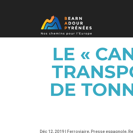
LE « CA
TRANSP
DE TON
Déc 12, 2019
|
Ferroviaire
,
Presse espagnole
,
Re