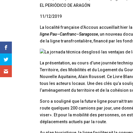
EL PERIÓDICO DE ARAGÓN
11/12/2019
La localité française d’Accous accueillait hier l
ligne Pau–Canfranc–Saragosse
, un nouveau docu
de la ligne transfrontalière, financé par les fo
La présentation, au cours d’une journée techniq
Territoire, des Mobilités et du Logement du Gou
Nouvelle Aquitaine, Alain Rousset. Ce Livre Blan
tous les acteurs locaux. Une des clés qu’a soul
l’aménagement du territoire et de la cohésion s
Soro a souligné que la future ligne pourrait tra
route quelques 200 camions par jour, une donné
viser». Et pour la mobilité des personnes, on es
déplacements actuels par la route.
Au plan touristique, la ligne faciliterait la conv