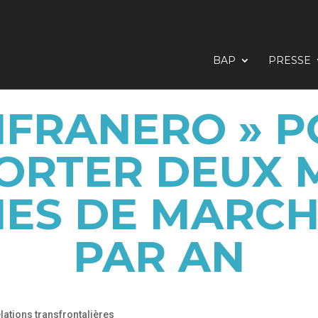
BAP
PRESSE
NFRANERO » 
ORTER DEUX M
NES DE MARCH
PAR AN
lations transfrontalières