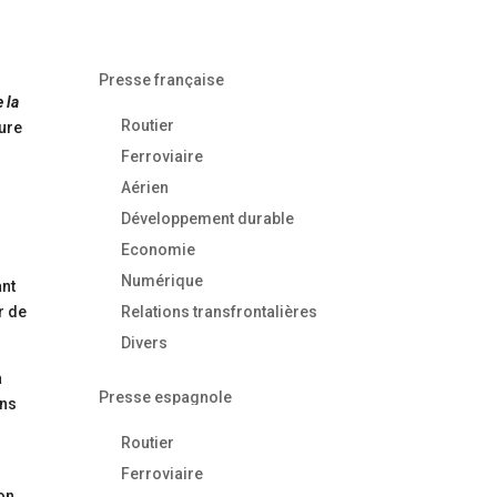
Presse française
 la
Routier
ture
Ferroviaire
Aérien
Développement durable
Economie
Numérique
ant
r de
Relations transfrontalières
Divers
a
Presse espagnole
ons
Routier
Ferroviaire
ion