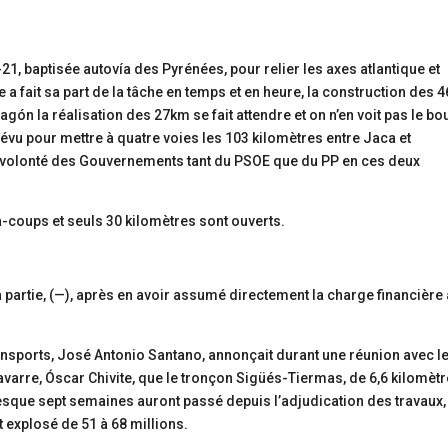
A-21, baptisée autovía des Pyrénées, pour relier les axes atlantique et
e a fait sa part de la tâche en temps et en heure, la construction des 4
ón la réalisation des 27km se fait attendre et on n’en voit pas le bo
évu pour mettre à quatre voies les 103 kilomètres entre Jaca et
volonté des Gouvernements tant du PSOE que du PP en ces deux
 à-coups et seuls 30 kilomètres sont ouverts.
sa partie, (—), après en avoir assumé directement la charge financière
ransports, José Antonio Santano, annonçait durant une réunion avec l
avarre, Óscar Chivite, que le tronçon Sigüés-Tiermas, de 6,6 kilomètr
esque sept semaines auront passé depuis l’adjudication des travaux,
 explosé de 51 à 68 millions.