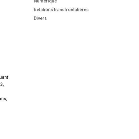
Numérique
Relations transfrontalières
Divers
uant
3,
s
ons,