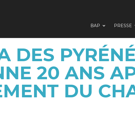
BAP
PRESSE
A DES PYRÉN
NNE 20 ANS AP
MENT DU CH