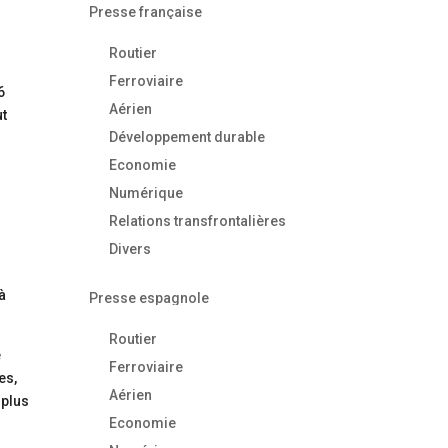
Presse française
Routier
Ferroviaire
6
Aérien
ut
Développement durable
Economie
Numérique
Relations transfrontalières
Divers
 à
Presse espagnole
Routier
e
Ferroviaire
es,
Aérien
 plus
Economie