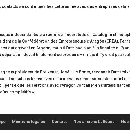
contacts se sont intensifiés cette année avec des entreprises catala
ssus indépendantiste a renforcé l’incertitude en Catalogne et multip
ésident de la Confédération des Entrepreneurs d’Aragón (CREA), Fer
ses qui arrivent en Aragon, mais il l’attribue plus à la fiscalité qu’à un
a séparation devait finalement se produire –« mais il n’y croit pas », a
e et président de Freixenet, José Luis Bonet, reconnait l’attractivi
is il ne fait pas le lien avec un processus sécessionniste auquel il 
t il pense que les relations avec l’Aragón vont aller en s’intensifiant e
oûts compétitifs ».
ope
Mentions légales
Contact
Nos anciens bulletins
Nos 