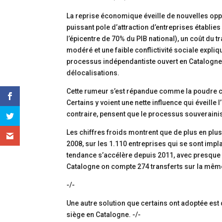
La reprise économique éveille de nouvelles oppo
puissant pole d’attraction d’entreprises établie
l’épicentre de 70% du PIB national), un coût du t
modéré et une faible conflictivité sociale explique
processus indépendantiste ouvert en Catalogne,
délocalisations.
Cette rumeur s’est répandue comme la poudre ce
Certains y voient une nette influence qui éveille
contraire, pensent que le processus souverainis
Les chiffres froids montrent que de plus en plu
2008, sur les 1.110 entreprises qui se sont imp
tendance s’accélère depuis 2011, avec presque 
Catalogne on compte 274 transferts sur la mêm
-/-
Une autre solution que certains ont adoptée est 
siège en Catalogne. -/-