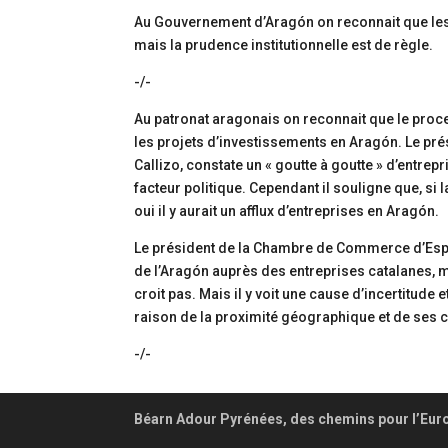
Au Gouvernement d’Aragón on reconnait que les 
mais la prudence institutionnelle est de règle.
-/-
Au patronat aragonais on reconnait que le proce
les projets d’investissements en Aragón. Le pr
Callizo, constate un « goutte à goutte » d’entrepri
facteur politique. Cependant il souligne que, si l
oui il y aurait un afflux d’entreprises en Aragón.
Le président de la Chambre de Commerce d’Espagn
de l’Aragón auprès des entreprises catalanes, ma
croit pas. Mais il y voit une cause d’incertitude e
raison de la proximité géographique et de ses c
-/-
Béarn Adour Pyrénées, des chemins pour l’Eur