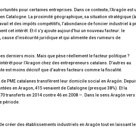
rtunités pour certaines entreprises. Dans ce contexte, l’Aragón est 
s en Catalogne. La proximité géographique, sa situation stratégique (
ravail et des impôts compétitifs, l’abondance de foncier industriel à p
nt cet intérêt. Et il s’y ajoute aujourd’hui un nouveau facteur: le
 cause d’insécurité juridique et qui alimente des rumeurs de
s derniers mois. Mais que pèse réellement le facteur politique ?
 l’intérêt pour l’Aragon chez des entrepreneurs catalans. D’autres au
te est moins décisif que d’autres facteurs comme la fiscalité.
s de PME catalanes transfèrent leur domicile social en Aragón. Depui
lantées en Aragon, 415 venaient de Catalogne (presque 38%). Et la
70 transferts en 2014 contre 46 en 2008 —. Dans le sens Aragón vers
e période.
de créer des établissements industriels en Aragón tout en laissant le