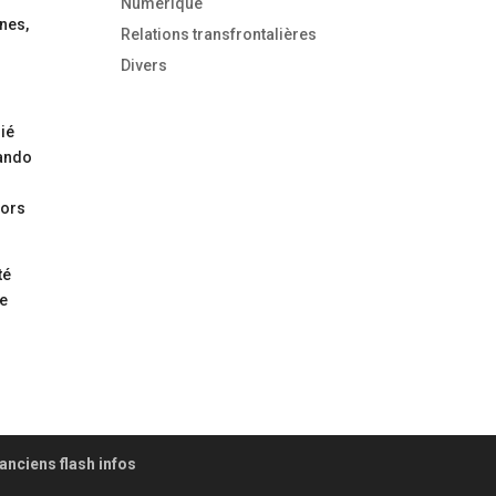
Numérique
nes,
Relations transfrontalières
Divers
lié
nando
lors
té
ne
n
anciens flash infos