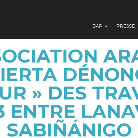
BAP
PRESSE
SOCIATION A
IERTA DÉNON
UR » DES TR
23 ENTRE LANA
SABIÑÁNIGO