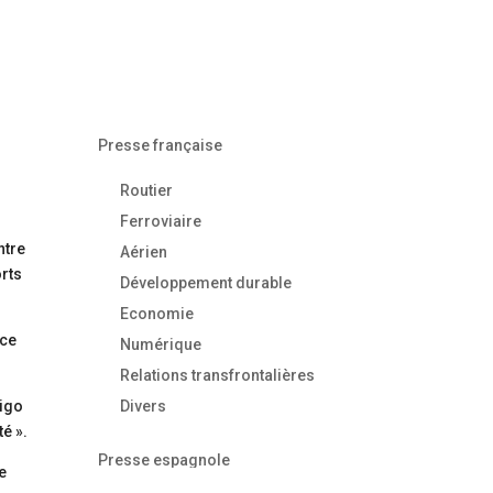
Presse française
Routier
Ferroviaire
ntre
Aérien
orts
Développement durable
Economie
nce
Numérique
Relations transfrontalières
nigo
Divers
é ».
Presse espagnole
e