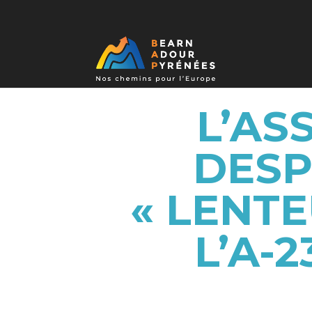
L’AS
DESP
« LENTE
L’A-