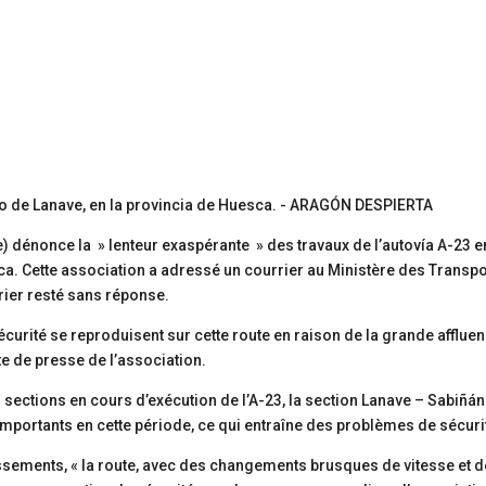
le) dénonce la » lenteur exaspérante » des travaux de l’autovía A-23 e
ca. Cette association a adressé un courrier au Ministère des Transp
urrier resté sans réponse.
sécurité se reproduisent sur cette route en raison de la grande afflue
te de presse de l’association.
 sections en cours d’exécution de l’A-23, la section Lanave – Sabiñá
portants en cette période, ce qui entraîne des problèmes de sécurit
ssements, « la route, avec des changements brusques de vitesse et d