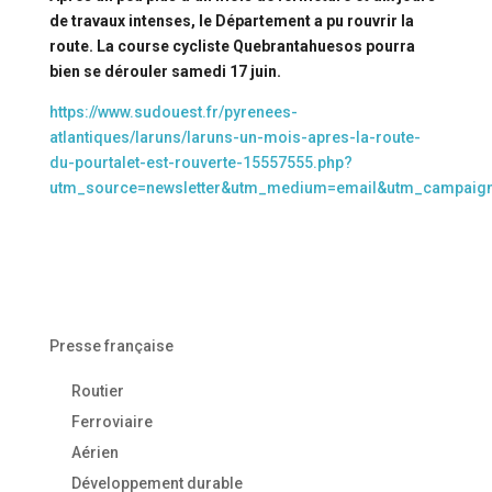
de travaux intenses, le Département a pu rouvrir la
route. La course cycliste Quebrantahuesos pourra
bien se dérouler samedi 17 juin.
https://www.sudouest.fr/pyrenees-
atlantiques/laruns/laruns-un-mois-apres-la-route-
du-pourtalet-est-rouverte-15557555.php?
utm_source=newsletter&utm_medium=email&utm_campaig
Presse française
Routier
Ferroviaire
Aérien
Développement durable