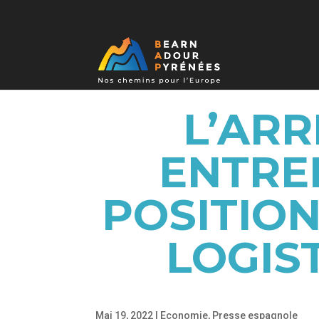
L’ARR
ENTRE
POSITION
LOGIS
Mai 19, 2022
|
Economie
,
Presse espagnole