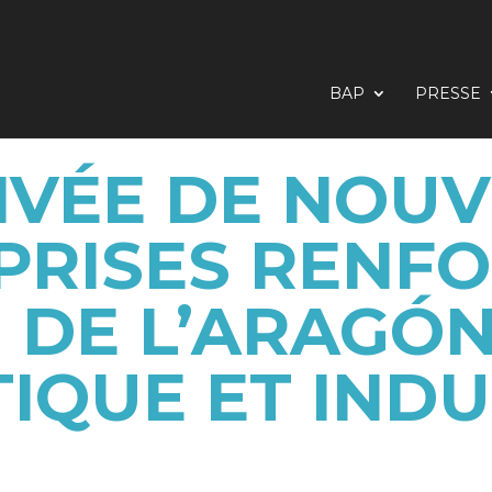
BAP
PRESSE
IVÉE DE NOU
PRISES RENFO
 DE L’ARAGÓ
TIQUE ET INDU