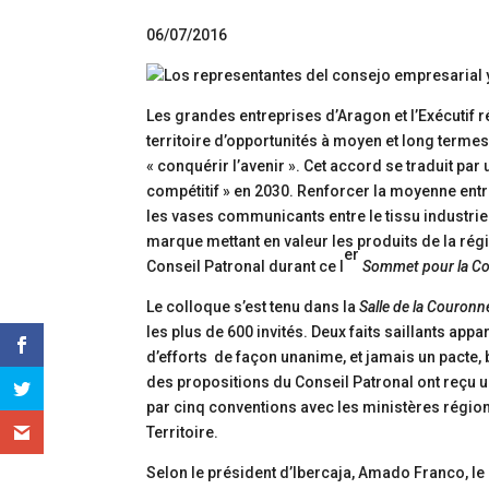
06/07/2016
Les grandes entreprises d’Aragon et l’Exécutif r
territoire d’opportunités à moyen et long termes. 
« conquérir l’avenir ». Cet accord se traduit pa
compétitif » en 2030. Renforcer la moyenne entrep
les vases communicants entre le tissu industriel 
marque mettant en valeur les produits de la rég
er
Conseil Patronal durant ce I
Sommet pour la Co
Le colloque s’est tenu dans la
Salle de la Couronn
les plus de 600 invités. Deux faits saillants appa
d’efforts de façon unanime, et jamais un pacte, b
des propositions du Conseil Patronal ont reçu u
par cinq conventions avec les ministères régi
Territoire.
Selon le président d’Ibercaja, Amado Franco, le