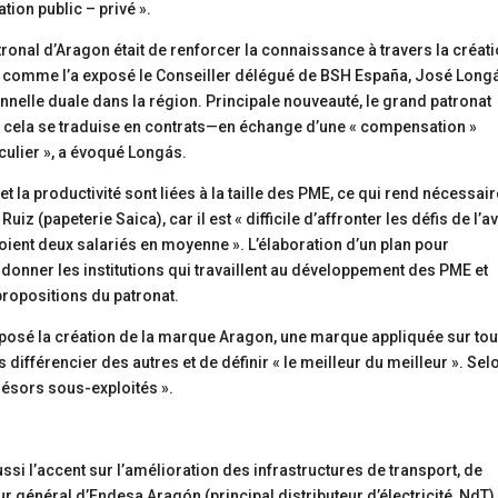
tion public – privé ».
ronal d’Aragon était de renforcer la connaissance à travers la créat
és, comme l’a exposé le Conseiller délégué de BSH España, José Long
nelle duale dans la région. Principale nouveauté, le grand patronat
e cela se traduise en contrats—en échange d’une « compensation »
culier », a évoqué Longás.
et la productivité sont liées à la taille des PME, ce qui rend nécessai
iz (papeterie Saica), car il est « difficile d’affronter les défis de l’a
ent deux salariés en moyenne ». L’élaboration d’un plan pour
oordonner les institutions qui travaillent au développement des PME et
 propositions du patronat.
posé la création de la marque Aragon, une marque appliquée sur tou
es différencier des autres et de définir « le meilleur du meilleur ». Sel
résors sous-exploités ».
ssi l’accent sur l’amélioration des infrastructures de transport, de
r général d’Endesa Aragón (principal distributeur d’électricité, NdT)