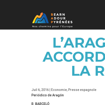
L’ARA
ACCORD
LA R
Juil 6, 2016
|
Economie
,
Presse espagnole
Periódico de Aragón
R. BARCELÓ