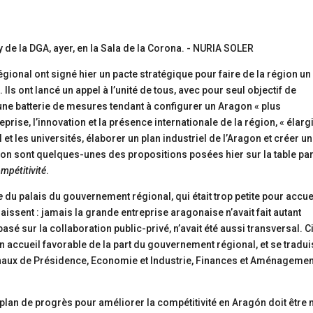
égional ont signé hier un pacte stratégique pour faire de la région un
Ils ont lancé un appel à l’unité de tous, avec pour seul objectif de
r une batterie de mesures tendant à configurer un Aragon « plus
rise, l’innovation et la présence internationale de la région, « élargi
et les universités, élaborer un plan industriel de l’Aragon et créer u
ion sont quelques-unes des propositions posées hier sur la table par
mpétitivité
.
e
du palais du gouvernement régional, qui était trop petite pour accuei
raissent : jamais la grande entreprise aragonaise n’avait fait autant
asé sur la collaboration public-privé, n’avait été aussi transversal. C
n accueil favorable de la part du gouvernement régional, et se tradui
onaux de Présidence, Economie et Industrie, Finances et Aménagemen
 plan de progrès pour améliorer la compétitivité en Aragón doit être 