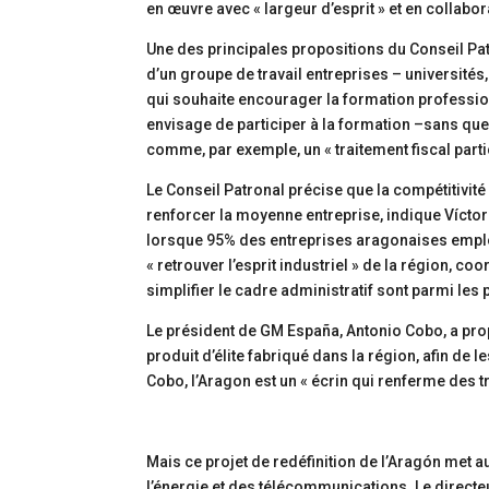
en œuvre avec « largeur d’esprit » et en collabora
Une des principales propositions du Conseil Pat
d’un groupe de travail entreprises – universit
qui souhaite encourager la formation profession
envisage de participer à la formation –sans qu
comme, par exemple, un « traitement fiscal parti
Le Conseil Patronal précise que la compétitivité 
renforcer la moyenne entreprise, indique Víctor Ru
lorsque 95% des entreprises aragonaises emploi
« retrouver l’esprit industriel » de la région, c
simplifier le cadre administratif sont parmi les
Le président de GM España, Antonio Cobo, a pro
produit d’élite fabriqué dans la région, afin de l
Cobo, l’Aragon est un « écrin qui renferme des t
Mais ce projet de redéfinition de l’Aragón met au
l’énergie et des télécommunications. Le directeu