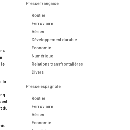
Presse française
Routier
Ferroviaire
Aérien
Développement durable
Economie
r »
Numérique
ne
 le
Relations transfrontalières
Divers
llir
Presse espagnole
inq
Routier
sent
Ferroviaire
t du
Aérien
Economie
mis