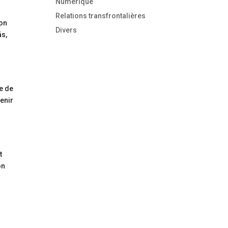
Numérique
Relations transfrontalières
ion
Divers
ás,
re de
venir
t
on
,