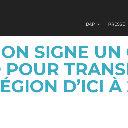
BAP
PRESSE
GON SIGNE UN
 POUR TRAN
ÉGION D’ICI À