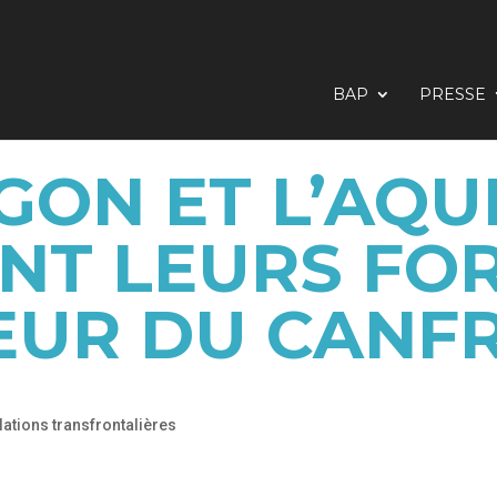
BAP
PRESSE
GON ET L’AQU
NT LEURS FO
EUR DU CANF
lations transfrontalières