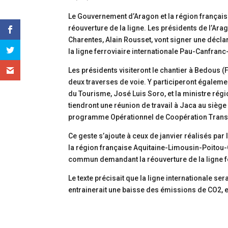
Le Gouvernement d’Aragon et la région français
réouverture de la ligne. Les présidents de l’Ar
Charentes, Alain Rousset, vont signer une décla
la ligne ferroviaire internationale Pau-Canfran
Les présidents visiteront le chantier à Bedous 
deux traverses de voie. Y participeront égaleme
du Tourisme, José Luis Soro, et la ministre régi
tiendront une réunion de travail à Jaca au siè
programme Opérationnel de Coopération Trans
Ce geste s’ajoute à ceux de janvier réalisés pa
la région française Aquitaine-Limousin-Poitou
commun demandant la réouverture de la ligne f
Le texte précisait que la ligne internationale se
entrainerait une baisse des émissions de CO2, 