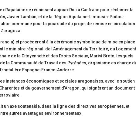
e d’Aquitaine se réunissent aujourd’hui à Canfranc pour réclamer la
agón, Javier Lambán, et de la Région Aquitaine-Limousin-Poitou-
ration commune pour la poursuite du projet de remise en circulation
c-Zaragoza.
(Francia) et procéderont à la cérémonie symbolique de mise en place
nt le ministre régional de l’Aménagement du Territoire, du Logement
onale de la Citoyenneté et des Droits Sociaux, Mariví Broto, lesquels
ge de la Communauté de Travail des Pyrénées, organisme en charge d
frontalière Espagne-France-Andorre.
r les instances économiques et sociales aragonaises, avec le soutien
-Charentes et du gouvernement d’Aragon, qui signèrent un document
erroviaire.
rait un axe soutenable, dans la ligne des directives européennes, et
entre autres avantages environnementaux.