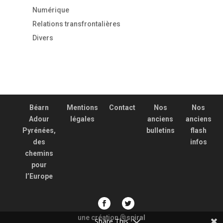
Numérique
Relations transfrontalières
Divers
Béarn
Mentions
Contact
Nos
Nos
Adour
légales
anciens
anciens
Pyrénées,
bulletins
flash
des
infos
chemins
pour
l’Europe
une création
spiral
@
Share This