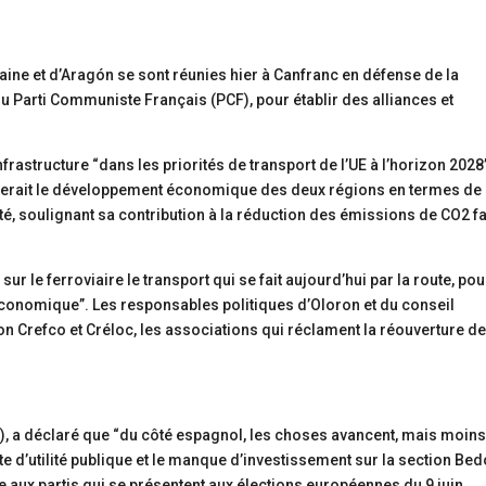
aine et d’Aragón se sont réunies hier à Canfranc en défense de la
 du Parti Communiste Français (PCF), pour établir des alliances et
nfrastructure “dans les priorités de transport de l’UE à l’horizon 2028”
riserait le développement économique des deux régions en termes de
ité, soulignant sa contribution à la réduction des émissions de CO2 f
sur le ferroviaire le transport qui se fait aujourd’hui par la route, pou
onomique”. Les responsables politiques d’Oloron et du conseil
on Crefco et Créloc, les associations qui réclament la réouverture de
, a déclaré que “du côté espagnol, les choses avancent, mais moin
ête d’utilité publique et le manque d’investissement sur la section Be
re aux partis qui se présentent aux élections européennes du 9 juin,