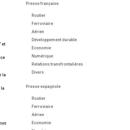
Presse française
Routier
Ferroviaire
Aérien
Développement durable
 et
Economie
Numérique
ace
Relations transfrontalières
Divers
r la
Presse espagnole
 la
Routier
Ferroviaire
Aérien
s
Economie
dous