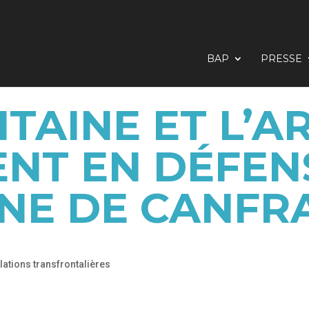
BAP
PRESSE
ITAINE ET L’
ENT EN DÉFEN
GNE DE CANFR
lations transfrontalières