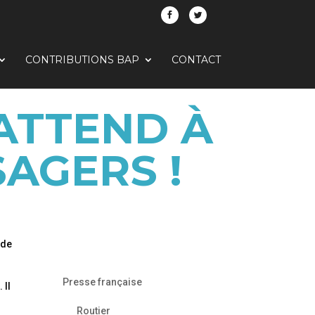
CONTRIBUTIONS BAP
CONTACT
’ATTEND À
AGERS !
 de
Presse française
 Il
Routier