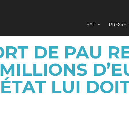
BAP
PRESSE
RT DE PAU R
5 MILLIONS D
’ÉTAT LUI DOIT