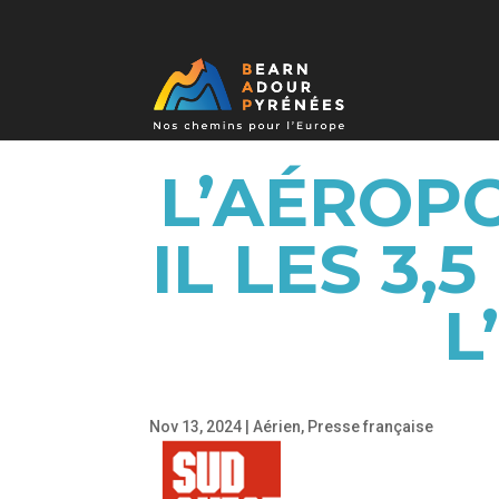
L’AÉROPO
IL LES 3,
L
Nov 13, 2024
|
Aérien
,
Presse française