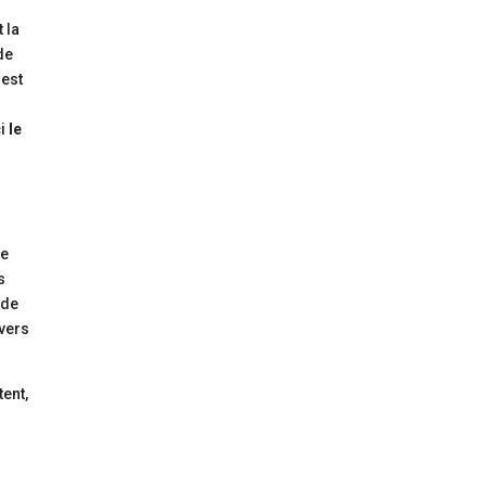
 la
de
 est
s
ci
le
te
s
 de
 vers
ent,