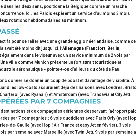
tique dans les deux sens, positionne la Belgique comme un marché
concurrence. Ici, les Palois espèrent un service d’au moins 3 mois
 de deux rotations hebdomadaires au minimum.
PASSÉ
ctifs pour se relier avec une grande agglo néerlandaise, comme ce 
a avait été moins dit jusqu’ici,
l’Allemagne (Francfort, Berlin,
t également dans le viseur avec un service minimum de 2 vols par
Une ville comme Munich présente un fort attrait touristique et
strie aéronautique » pointe-t-on d’ailleurs du côté de Pau.
donc donner se donner un coup de boost et davantage de visibilité.
À
quand les low-costs assuraient déjà des liaisons avec Londres, Bristo
 Charleroi (avec Ryanair) et Amsterdam (avec Transavia et CityJet).
 OPÉRÉES PAR 7 COMPAGNIES
 destinations et de compagnies aériennes desservant l’aéroport palo
érées par 7 compagnies : 6 vols quotidiens avec Paris Orly (avec Hop
rles-de-Gaulle (avec Hop ! Air France et easyJet en février), 3 vols
 vols par semaine avec Marseille (avec Twin Jet), 9 vols par semaine 