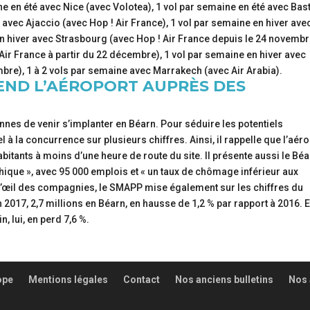
ne en été avec Nice (avec Volotea), 1 vol par semaine en été avec Bas
é avec Ajaccio (avec Hop ! Air France), 1 vol par semaine en hiver ave
 en hiver avec Strasbourg (avec Hop ! Air France depuis le 24 novembr
Air France à partir du 22 décembre), 1 vol par semaine en hiver avec
mbre), 1 à 2 vols par semaine avec Marrakech (avec Air Arabia).
END L’AÉROPORT AUPRÈS DES
nes de venir s’implanter en Béarn. Pour séduire les potentiels
l à la concurrence sur plusieurs chiffres. Ainsi, il rappelle que l’aér
itants à moins d’une heure de route du site. Il présente aussi le Bé
que », avec 95 000 emplois et « un taux de chômage inférieur aux
 l’œil des compagnies, le SMAPP mise également sur les chiffres du
n 2017, 2,7 millions en Béarn, en hausse de 1,2 % par rapport à 2016. E
, lui, en perd 7,6 %.
ope
Mentions légales
Contact
Nos anciens bulletins
Nos 