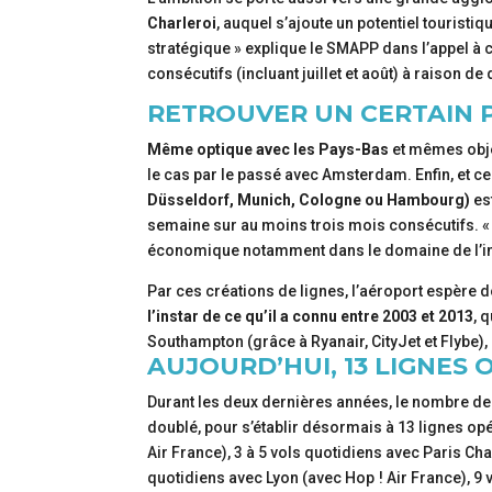
Charleroi
, auquel s’ajoute un potentiel touris
stratégique » explique le SMAPP dans l’appel à 
consécutifs (incluant juillet et août) à raison
RETROUVER UN CERTAIN 
Même optique avec les Pays-Bas
et mêmes obje
le cas par le passé avec Amsterdam. Enfin, et cel
Düsseldorf, Munich, Cologne ou Hambourg)
es
semaine sur au moins trois mois consécutifs. « 
économique notamment dans le domaine de l’indu
Par ces créations de lignes, l’aéroport espère 
l’instar de ce qu’il a connu entre 2003 et 2013
, 
Southampton (grâce à Ryanair, CityJet et Flybe),
AUJOURD’HUI, 13 LIGNES
Durant les deux dernières années, le nombre de
doublé, pour s’établir désormais à 13 lignes op
Air France), 3 à 5 vols quotidiens avec Paris Cha
quotidiens avec Lyon (avec Hop ! Air France), 9