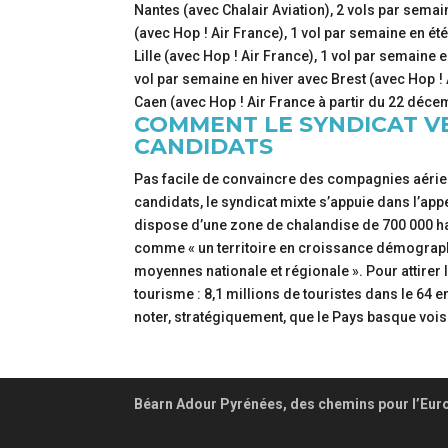
Nantes (avec Chalair Aviation), 2 vols par semai
(avec Hop ! Air France), 1 vol par semaine en ét
Lille (avec Hop ! Air France), 1 vol par semaine
vol par semaine en hiver avec Brest (avec Hop ! 
Caen (avec Hop ! Air France à partir du 22 déce
COMMENT LE SYNDICAT V
CANDIDATS
Pas facile de convaincre des compagnies aérien
candidats, le syndicat mixte s’appuie dans l’appe
dispose d’une zone de chalandise de 700 000 hab
comme « un territoire en croissance démographi
moyennes nationale et régionale ». Pour attirer
tourisme : 8,1 millions de touristes dans le 64 e
noter, stratégiquement, que le Pays basque voisin
Béarn Adour Pyrénées, des chemins pour l’Eur