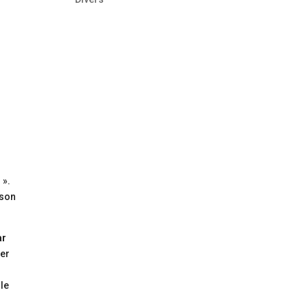
 ».
 son
ar
ier
 le