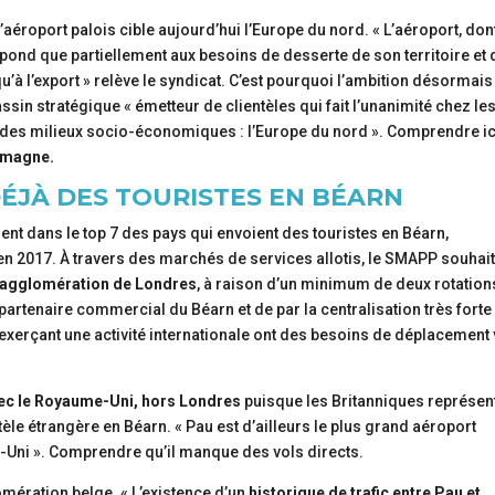
éroport palois cible aujourd’hui l’Europe du nord. « L’aéroport, dont
pond que partiellement aux besoins de desserte de son territoire et 
qu’à l’export » relève le syndicat. C’est pourquoi l’ambition désormais
assin stratégique « émetteur de clientèles qui fait l’unanimité chez le
et des milieux socio-économiques : l’Europe du nord ». Comprendre i
lemagne.
DÉJÀ DES TOURISTES EN BÉARN
ent dans le top 7 des pays qui envoient des touristes en Béarn,
 en 2017. À travers des marchés de services allotis, le SMAPP souhai
 l’agglomération de Londres
, à raison d’un minimum de deux rotation
artenaire commercial du Béarn et de par la centralisation très forte
es exerçant une activité internationale ont des besoins de déplacement
vec le Royaume-Uni, hors Londres
puisque les Britanniques représent
tèle étrangère en Béarn. « Pau est d’ailleurs le plus grand aéroport
e-Uni ». Comprendre qu’il manque des vols directs.
mération belge. « L’existence d’un
historique de trafic entre Pau et