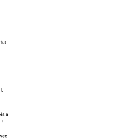
fut
l,
is a
 !
avec