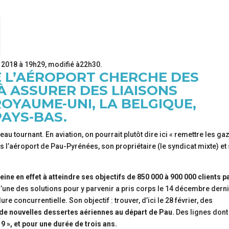
 2018 à 19h29
, modifié
à22h30
.
E L’AÉROPORT CHERCHE DES
À ASSURER DES LIAISONS
ROYAUME-UNI, LA BELGIQUE,
PAYS-BAS.
au tournant. En aviation, on pourrait plutôt dire ici « remettre les gaz
s l’aéroport de Pau-Pyrénées, son propriétaire (le syndicat mixte) et
eine en effet à atteindre ses objectifs de 850 000 à 900 000 clients p
’une des solutions pour y parvenir a pris corps le 14 décembre dern
 concurrentielle. Son objectif : trouver, d’ici le 28 février, des
 de nouvelles dessertes aériennes au départ de Pau.
Des lignes dont
19 », et pour une durée de trois ans.