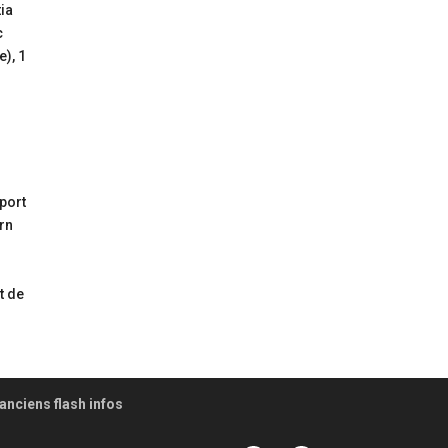
tia
c
e), 1
oport
arn
t de
anciens flash infos