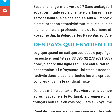
Beau challenge, mais vers où ? Sans ambages, l’a
vocation initiale est la clientèle d’affaires,
ne ré
sa zone naturelle de chalandise, tant à l’import 
d’améliorer son attractivité touristique sur un b
institutionnels et professionnels du tourisme 
Royaume Uni, la Belgique, les Pays-Bas et l’Al
DES PAYS QUI ENVOIENT 
Logique quand on sait que ces quatre pays figur
respectivement 48 289, 33 785, 32 273 et 31 565
donc, d’abord
une ligne régulière entre Pau et
par semaine. « Le Royaume-Uni étant le second p
l’activité dans la capitale, toutes les entrepris
Londres » justifie le syndicat mixte.
Dans ce même contexte,
Pau vise une liaison a
après l’Espagne et le Portugal, la première clien
français non relié en vols réguliers au Royaum
L’ambition se porte aussi vers une grande agglo