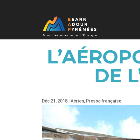
L’AÉROP
DE 
Déc 21, 2018
|
Aérien
,
Presse française