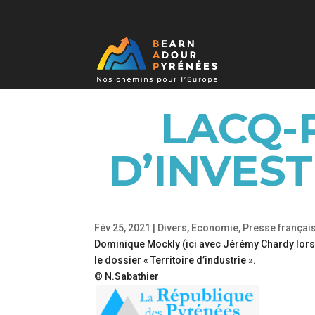
LACQ-
D’INVES
Fév 25, 2021
|
Divers
,
Economie
,
Presse françai
Dominique Mockly (ici avec Jérémy Chardy lors d
le dossier « Territoire d’industrie ».
© N.Sabathier