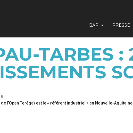
BAP
PRESSE
PAU-TARBES : 
TISSEMENTS S
se
e l’Open Teréga) est le « référent industriel » en Nouvelle-Aquitaine