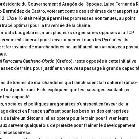
la présidente du Gouvernement d’Aragón de l’époque, Luisa Fernanda R
to Bermúdez de Castro, votèrent contre ces schémas de transport au
2. L’Axe 16 était relégué parmi les promesses non tenues, au point
 tracé optimal pour la traversée de la chaine.
des motifs budgétaires, mais plusieurs organismes opposés à la TCP
 service entrainerait pour l’environnement dans les Pyrénées. Ils
port ferroviaire de marchandises ne justifiaient pas un nouveau pass
hus.
l Ferrocarril Canfranc-Olorón
(Crefco), reste opposée à cette initiative
s assez de trains pour justifier un nouveau passage à grande capacité
ons de tonnes de marchandises qui franchissent la frontière franco-
 font par le train. Et ils expliquent que les passages existants en
 leur capacité.
, sociales et politiques aragonaises s’unissent en faveur de la
sage direct en France suffisant pour les besoins des entreprises
 de faire un détour si elles optent pour le train pour livrer leurs
ux servent quelquefois de prétexte pour freiner le développement
s nécessaires».