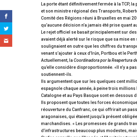
La porte étant définitivement fermée à la TCP, 
et son ministre régional des Transports, Rober
Comité des Régions réuni à Bruxelles en mai 201
qu’aucune décision n’a jamais été prise quant au
Le rejet officiel se basait principalement sur 
avaient déjà alerté sur le risque que sa mise en
soulignaient en outre que les chiffres du trans
venant s’ajouter à ceux d’Irún, Portbou et le Pert
Actuellement, la
Coordinadora por la Reapertura de
qu’elle considère disproportionnée. «Il n’y a pa
soutiennent-ils.
Ils argumentent que sur les quelques cent milli
espagnole chaque année, à peine trois millions le
Catalogne et au Pays Basque sont en dessous de
Ils proposent que toutes les forces économiques
réouverture du Canfranc, ce qui offrirait un pas
aragonaises, qui étaient jusqu’à présent obligées
marchandises. « Les promesses de grands trava
d’infrastructures beaucoup plus modestes, mai