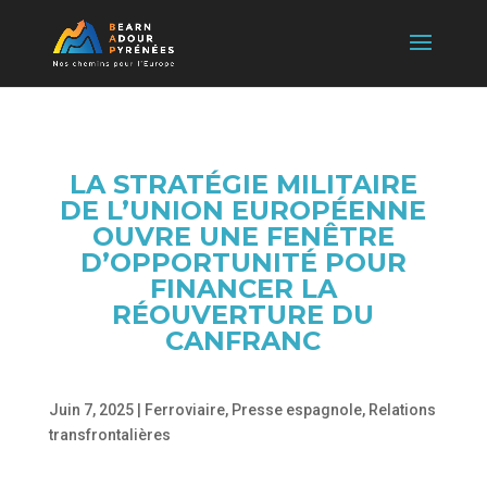
LA STRATÉGIE MILITAIRE
DE L’UNION EUROPÉENNE
OUVRE UNE FENÊTRE
D’OPPORTUNITÉ POUR
FINANCER LA
RÉOUVERTURE DU
CANFRANC
Juin 7, 2025
|
Ferroviaire
,
Presse espagnole
,
Relations
transfrontalières