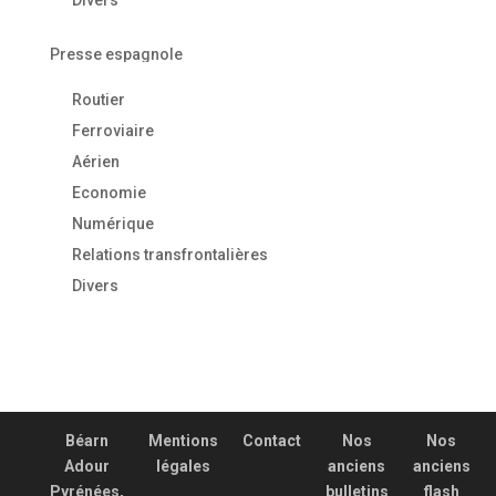
Divers
Presse espagnole
Routier
Ferroviaire
Aérien
Economie
Numérique
Relations transfrontalières
Divers
Béarn
Mentions
Contact
Nos
Nos
Adour
légales
anciens
anciens
Pyrénées,
bulletins
flash