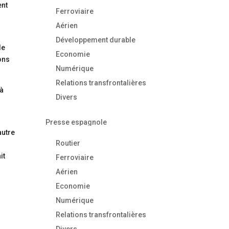
ent
Ferroviaire
Aérien
Développement durable
le
Economie
ons
Numérique
Relations transfrontalières
 à
Divers
Presse espagnole
autre
Routier
it
Ferroviaire
Aérien
Economie
Numérique
Relations transfrontalières
Divers