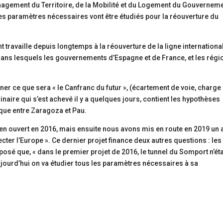
agement du Territoire, de la Mobilité et du Logement du Gouvernem
les paramètres nécessaires vont être étudiés pour la réouverture du
 travaille depuis longtemps à la réouverture de la ligne internationa
dans lesquels les gouvernements d’Espagne et de France, et les régi
iner ce que sera « le Canfranc du futur », (écartement de voie, charge
minaire qui s’est achevé il y a quelques jours, contient les hypothèses
que entre Zaragoza et Pau.
péen ouvert en 2016, mais ensuite nous avons mis en route en 2019 un 
cter l’Europe ». Ce dernier projet finance deux autres questions : les
xposé que, « dans le premier projet de 2016, le tunnel du Somport n’éta
 Aujourd’hui on va étudier tous les paramètres nécessaires à sa