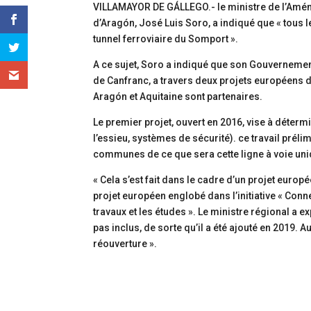
VILLAMAYOR DE GÁLLEGO.- le ministre de l’Amén
d’Aragón, José Luis Soro, a indiqué que « tous 
tunnel ferroviaire du Somport ».
A ce sujet, Soro a indiqué que son Gouvernement
de Canfranc, a travers deux projets européens 
Aragón et Aquitaine sont partenaires.
Le premier projet, ouvert en 2016, vise à déterm
l’essieu, systèmes de sécurité). ce travail préli
communes de ce que sera cette ligne à voie uni
« Cela s’est fait dans le cadre d’un projet euro
projet européen englobé dans l’initiative « Conne
travaux et les études ». Le ministre régional a e
pas inclus, de sorte qu’il a été ajouté en 2019.
réouverture ».