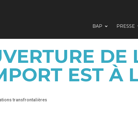
BAP
PRESSE
VERTURE DE 
PORT EST À 
ations transfrontalières