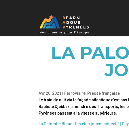
LA PALO
JO
Avr 20, 2021
|
Ferroviaire
,
Presse française
Le train de nuit via la façade atlantique n’est pa
Baptiste Djebbari, ministre des Transports, les
Pyrénées passent à la vitesse supérieure.
La Palombe Bleue : les élus jouent collectif | 