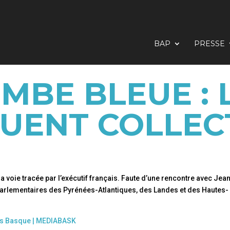
BAP
PRESSE
MBE BLEUE : 
UENT COLLEC
s la voie tracée par l’exécutif français. Faute d’une rencontre avec Jea
 parlementaires des Pyrénées-Atlantiques, des Landes et des Hautes-
Pays Basque | MEDIABASK