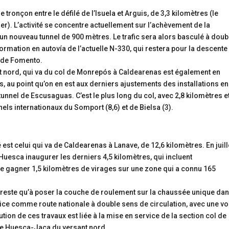
 tronçon entre le défilé de l’Isuela et Arguis, de 3,3 kilomètres (le
ier). L’activité se concentre actuellement sur l’achèvement de la
 nouveau tunnel de 900 mètres. Le trafic sera alors basculé à doub
ormation en autovía de l’actuelle N-330, qui restera pour la descente
e de Fomento.
nt nord, qui va du col de Monrepós à Caldearenas est également en
, au point qu’on en est aux derniers ajustements des installations en
nnel de Escusaguas. C’est le plus long du col, avec 2,8 kilomètres et
nels internationaux du Somport (8,6) et de Bielsa (3).
té est celui qui va de Caldearenas à Lanave, de 12,6 kilomètres. En juill
 Huesca inaugurer les derniers 4,5 kilomètres, qui incluent
e gagner 1,5 kilomètres de virages sur une zone qui a connu 165
e reste qu’à poser la couche de roulement sur la chaussée unique dan
ice comme route nationale à double sens de circulation, avec une vo
tion de ces travaux est liée à la mise en service de la section col de
e Huesca-Jaca du versant nord.