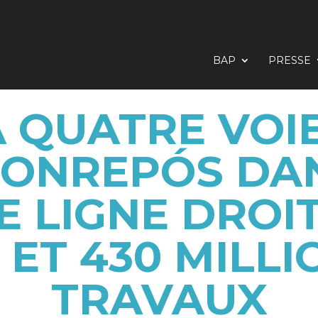
BAP
PRESSE
À QUATRE VOI
ONREPÓS DA
E LIGNE DROIT
 ET 430 MILL
TRAVAUX