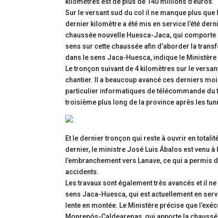
kilomètres est de plus de 140 millions d’euros.
Sur le versant sud du col il ne manque plus que le
dernier kilomètre a été mis en service l’été dern
chaussée nouvelle Huesca-Jaca, qui comporte un
sens sur cette chaussée afin d’aborder la transf
dans le sens Jaca-Huesca, indique le Ministèr
Le tronçon suivant de 4 kilomètres sur le versa
chantier. Il a beaucoup avancé ces derniers mois
particulier informatiques de télécommande du tu
troisième plus long de la province après les tun
Et le dernier tronçon qui reste à ouvrir en totali
dernier, le ministre José Luis Ábalos est venu à
l’embranchement vers Lanave, ce qui a permis d
accidents.
Les travaux sont également très avancés et il n
sens Jaca-Huesca, qui est actuellement en serv
lente en montée. Le Ministère précise que l’exécu
Monrepós-Caldearenas, qui apporte la chaussé