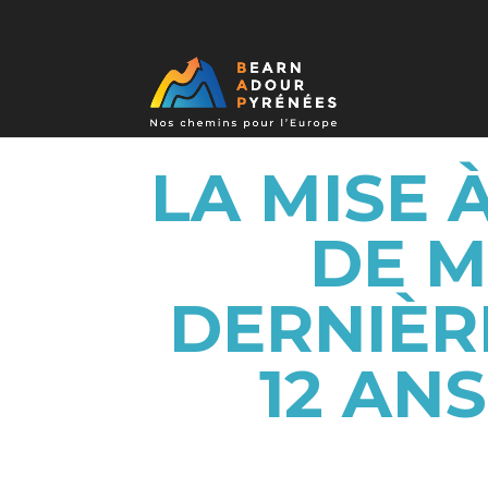
LA MISE 
DE M
DERNIÈR
12 ANS