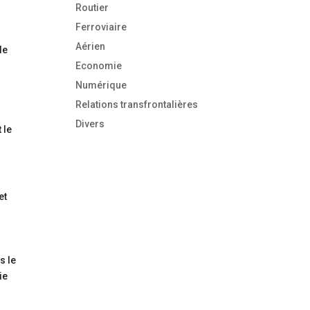
Routier
Ferroviaire
Aérien
le
Economie
Numérique
Relations transfrontalières
Divers
 le
et
s le
ie