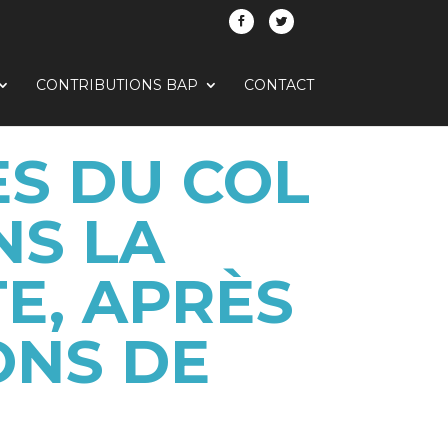
CONTRIBUTIONS BAP
CONTACT
ES DU COL
NS LA
E, APRÈS
IONS DE