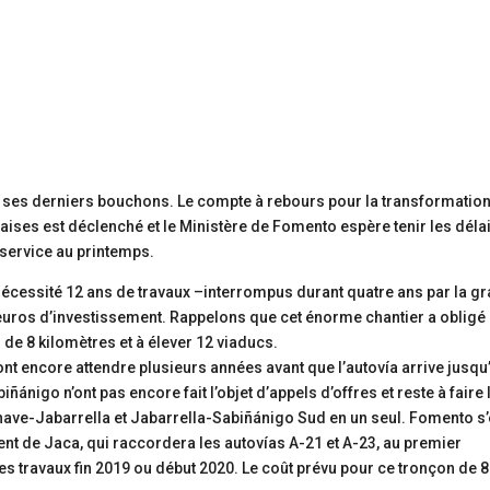
 ses derniers bouchons. Le compte à rebours pour la transformatio
ises est déclenché et le Ministère de Fomento espère tenir les déla
n service au printemps.
écessité 12 ans de travaux –interrompus durant quatre ans par la g
’euros d’investissement. Rappelons que cet énorme chantier a obligé
 de 8 kilomètres et à élever 12 viaducs.
ont encore attendre plusieurs années avant que l’autovía arrive jusqu
ñánigo n’ont pas encore fait l’objet d’appels d’offres et reste à faire 
nave-Jabarrella et Jabarrella-Sabiñánigo Sud en un seul. Fomento s’
nt de Jaca, qui raccordera les autovías A-21 et A-23, au premier
les travaux fin 2019 ou début 2020. Le coût prévu pour ce tronçon de 8