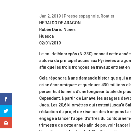
Jan 2, 2019
|
Presse espagnole
,
Routier
HERALDO DE ARAGON
Rubén Darío Núñez
Huesca
02/01/2019
Le col de Monrepós (N-330) connait cette année
autovía du principal accès aux Pyrénées aragona
afin que les trois tronçons en travaux entrent e
Cela répondra à une demande historique qui a n
crise économique­­– et quelques 430 millions d
percer huit tunnels d’une longueur totale de plus
Cependant, à partir de Lanave, les usagers devr
Jaca. Les 20,6 kilomètres qui restent jusqu’à Sabi
rédaction du projet de réunion des tronçons La
engagé à lancer l’appel d’offres du contourneme
trimestre de cette année afin de pouvoir lancer 