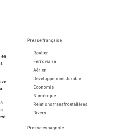
Presse française
Routier
n en
Ferroviaire
is
Aérien
Développement durable
rave
Economie
 à
Numérique
’à
Relations transfrontalières
la
Divers
est
Presse espagnole